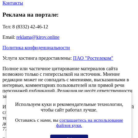
Контакты
Реклама на портале:
Тел: 8 (8332) 42-46-12
Email:
reklama@kirov.online
Политика конфиденциальности
Услуги хостинга предоставлены:
ПАО "Ростелеком"
Полное или частичное цитирование материалов сайта
возможно только с гиперссылкой на источник. Мнение
редакции может не совпадать с мнениями, высказанными в
интервью, комментариях пользователей или прямой речи
персонажей публикаций. Редакция не несёт ответственности
за текст комментариев читателей.
Используем куки и рекомендательные технологии,
Интернет-портал Kirov.online зарегистрирован в Федеральной
чтобы сайт работал лучше.
службе по надзору в сфере связи, информационных
технологий и массовых коммуникаций (Роскомнадзор) 5
Оставаясь с нами, вы
соглашаетесь на использование
декабря 2019 года. Регистрационный номер ЭЛ № ФС 77 -
файлов куки.
77189.