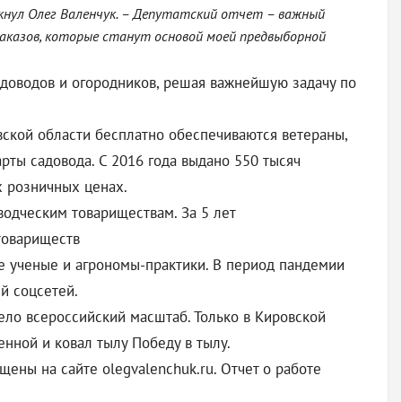
кнул Олег Валенчук. – Депутатский отчет – важный
наказов, которые станут основой моей предвыборной
адоводов и огородников, решая важнейшую задачу по
ской области бесплатно обеспечиваются ветераны,
ты садовода. С 2016 года выдано 550 тысяч
х розничных ценах.
водческим товариществам. За 5 лет
товариществ
е ученые и агрономы-практики. В период пандемии
й соцсетей.
ело всероссийский масштаб. Только в Кировской
енной и ковал тылу Победу в тылу.
ены на сайте olegvalenchuk.ru. Отчет о работе