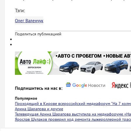
Тэги:
Олег Валенчук
Поделиться публикацией
Подпишитесь на нас в:
Популярное
Проходящий в Кирове всероссийский медиафорум "На 7 холма
Арина Шарапова и другие
Телеведущая Арина Шарапова выступила на медиафоруме «На 
Ярослав Шулаков проверил ход ремонта лыжероллерной тра