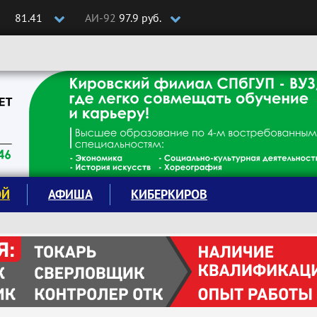
81.41
АИ-92
97.9 руб.
ОЙ
АФИША
КИБЕРКИРОВ