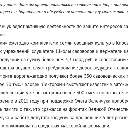
депутаты должны ориентироваться на мнение граждан, – подчер
встреч с избирателями и обсуждения отчета получу множество 
енчук ведет активную деятельность по защите интересов с
ны.
ии» ежегодно комплектами семян овощных культур в Киров
 учреждений, слушатели Школы садоводов и держатели кар
одукции на сумму более чем 3,3 млрд руб. в сопоставимы
едства осуществляет грейдирование дорог, ведущих к садо
емонте дорог ежегодно получают более 350 садоводческих 
е 50 тыс. человек. Лекторами выступают известные вятски
идеолекции уже посмотрели более 300 тысяч пользователе
земле в 2015 году при поддержке Олега Валенчука приобр
ь памяти о тех, кто сражался на фронтах Великой Отечеств
ука и работе депутата Госдумы за прошедшие 5 лет размещ
 и опубликован в средствах массовой информации.