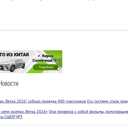
х. Вятка 2026" собрал порядка 400 участников
Его гостями стали пр
семи холмах. Вятка 2026»
Она привезла с собой фильмы, помогающие
ссы СШОР №3