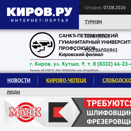
Сегодня:
07.08.2026
ТУРИЗМ
ДРАМТЕАТР
Следите за новостями:
РОСГВАРДИЯ43
НОВОСТИ
КИРОВО-ЧЕПЕЦК
СЛОБОДСК
ЛЮДИ
КРУЖКИ И СЕКЦИИ
ЗАВОДУ "МАЯК" 85 ЛЕТ
ЭКОЛОГИЯ