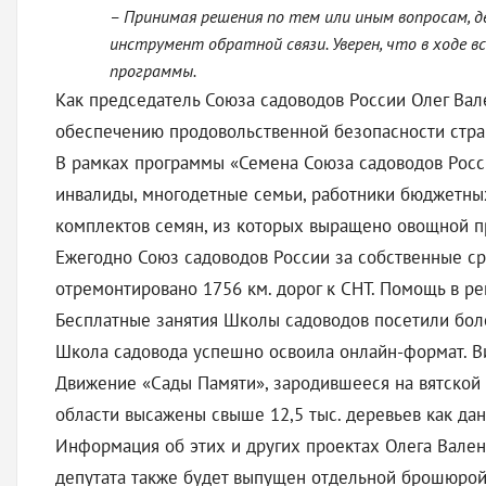
– Принимая решения по тем или иным вопросам, 
инструмент обратной связи. Уверен, что в ходе 
программы.
Как председатель Союза садоводов России Олег Вал
обеспечению продовольственной безопасности стра
В рамках программы «Семена Союза садоводов Росс
инвалиды, многодетные семьи, работники бюджетных
комплектов семян, из которых выращено овощной пр
Ежегодно Союз садоводов России за собственные ср
отремонтировано 1756 км. дорог к СНТ. Помощь в р
Бесплатные занятия Школы садоводов посетили боле
Школа садовода успешно освоила онлайн-формат. В
Движение «Сады Памяти», зародившееся на вятской 
области высажены свыше 12,5 тыс. деревьев как дан
Информация об этих и других проектах Олега Валенч
депутата также будет выпущен отдельной брошюрой