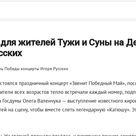
 для жителей Тужи и Суны на Д
сских
состоялся праздничный концерт «Звенит Победный Май», п
рители всех возрастов тепло встречали каждый номер, под
а Госдумы Олега Валенчука — выступление известного киро
тей на сцену, чтобы вместе спеть легендарную «Катюшу». 