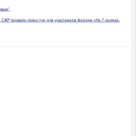
вые".
 СЖР провело пресс-тур для участников форума «На 7 холмах.