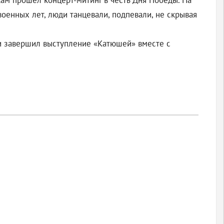
ам прошёл концерт-митинг в честь Дня Победы. На
оенных лет, люди танцевали, подпевали, не скрывая
 и завершил выступление «Катюшей» вместе с