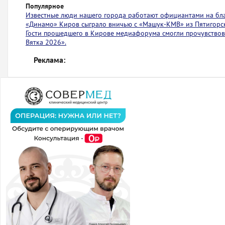
Популярное
Известные люди нашего города работают официантами на бл
«Динамо» Киров сыграло вничью с ​​​​«Машук-КМВ» из Пятигорс
Гости прошедшего в Кирове медиафорума смогли прочувствов
Вятка 2026».
Реклама: