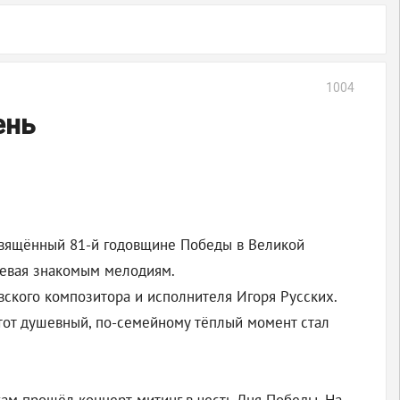
1004
ень
освящённый 81-й годовщине Победы в Великой
певая знакомым мелодиям.
вского композитора и исполнителя Игоря Русских.
Этот душевный, по-семейному тёплый момент стал