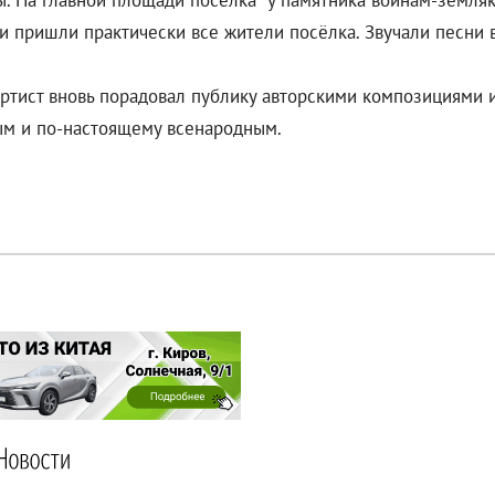
ы. На главной площади посёлка у памятника воинам-земляк
пришли практически все жители посёлка. Звучали песни в
Артист вновь порадовал публику авторскими композициями
ым и по-настоящему всенародным.