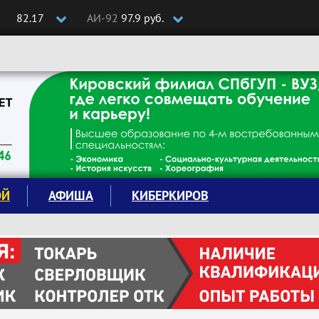
82.17
АИ-92
97.9 руб.
ОЙ
АФИША
КИБЕРКИРОВ