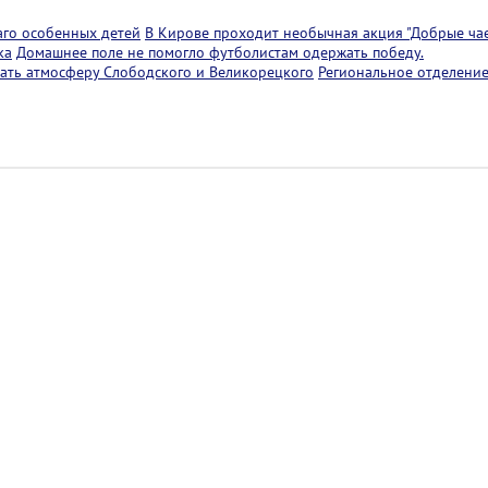
аго особенных детей
В Кирове проходит необычная акция "Добрые чае
ка
Домашнее поле не помогло футболистам одержать победу.
ать атмосферу Слободского и Великорецкого
Региональное отделение