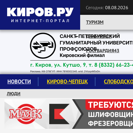
Сегодня:
08.08.2026
ТУРИЗМ
ДРАМТЕАТР
Следите за новостями:
РОСГВАРДИЯ43
НОВОСТИ
КИРОВО-ЧЕПЕЦК
СЛОБОДСК
ЛЮДИ
КРУЖКИ И СЕКЦИИ
ЗАВОДУ "МАЯК" 85 ЛЕТ
ЭКОЛОГИЯ