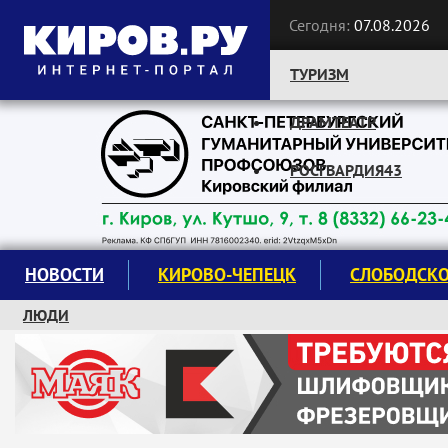
Сегодня:
07.08.2026
ТУРИЗМ
ДРАМТЕАТР
Следите за новостями:
РОСГВАРДИЯ43
НОВОСТИ
КИРОВО-ЧЕПЕЦК
СЛОБОДСК
ЛЮДИ
КРУЖКИ И СЕКЦИИ
ЗАВОДУ "МАЯК" 85 ЛЕТ
ЭКОЛОГИЯ