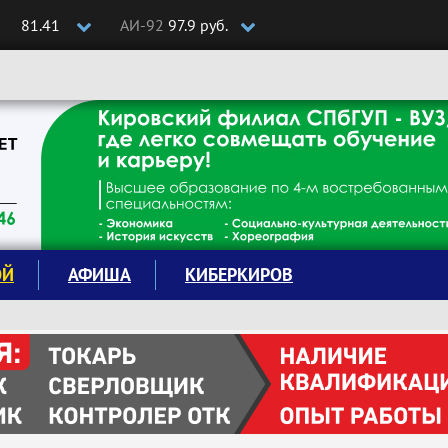
81.41
АИ-92
97.9 руб.
ОЙ
АФИША
КИБЕРКИРОВ