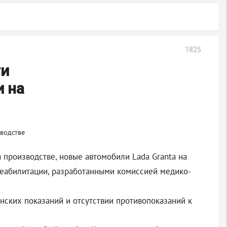
1825
ти
и на
производстве, новые автомобили Lada Granta на
реабилитации, разработанными комиссией медико-
ских показаний и отсутствии противопоказаний к