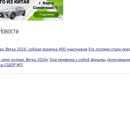
х. Вятка 2026" собрал порядка 400 участников
Его гостями стали пр
семи холмах. Вятка 2026»
Она привезла с собой фильмы, помогающие
ссы СШОР №3