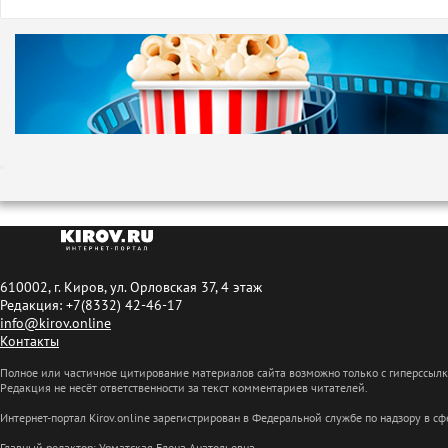
610002, г. Киров, ул. Орловская 37, 4 этаж
Редакция: +7(8332) 42-46-17
info@kirov.online
Контакты
Полное или частичное цитирование материалов сайта возможно только с гиперссыл
Редакция не несёт ответственности за текст комментариев читателей.
Интернет-портал Kirov.online зарегистрирован в Федеральной службе по надзору в 
Главный редактор: Урматская Елена Анатольевна