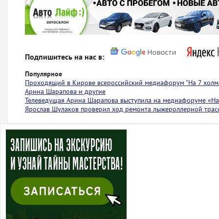
Подпишитесь на нас в:
Популярное
Проходящий в Кирове всероссийский медиафорум "На 7 холма
Арина Шарапова и другие
Телеведущая Арина Шарапова выступила на медиафоруме «На 
Ярослав Шулаков проверил ход ремонта лыжероллерной тра