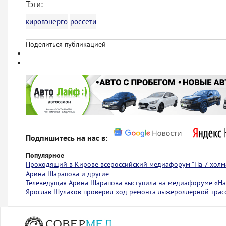
Тэги:
кировэнерго
россети
Поделиться публикацией
Подпишитесь на нас в:
Популярное
Проходящий в Кирове всероссийский медиафорум "На 7 холма
Арина Шарапова и другие
Телеведущая Арина Шарапова выступила на медиафоруме «На 
Ярослав Шулаков проверил ход ремонта лыжероллерной тра