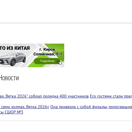
х. Вятка 2026" собрал порядка 400 участников
Его гостями стали пр
семи холмах. Вятка 2026»
Она привезла с собой фильмы, помогающие
ссы СШОР №3