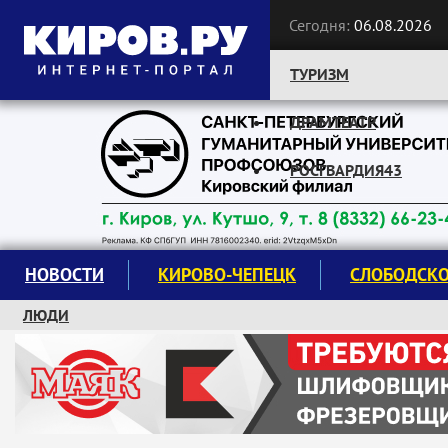
Сегодня:
06.08.2026
ТУРИЗМ
ДРАМТЕАТР
Следите за новостями:
РОСГВАРДИЯ43
НОВОСТИ
КИРОВО-ЧЕПЕЦК
СЛОБОДСК
ЛЮДИ
КРУЖКИ И СЕКЦИИ
ЗАВОДУ "МАЯК" 85 ЛЕТ
ЭКОЛОГИЯ