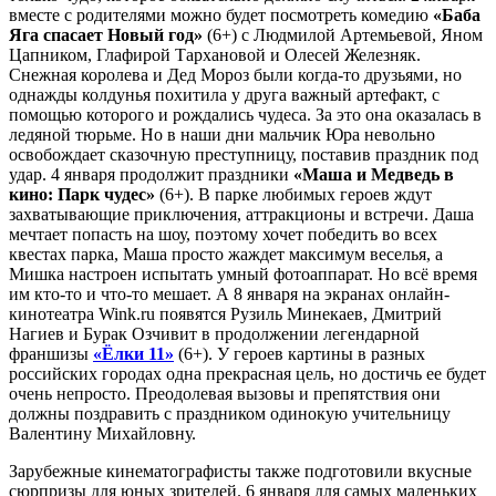
вместе с родителями можно будет посмотреть комедию
«Баба
Яга спасает Новый год»
(6+) с Людмилой Артемьевой, Яном
Цапником, Глафирой Тархановой и Олесей Железняк.
Снежная королева и Дед Мороз были когда-то друзьями, но
однажды колдунья похитила у друга важный артефакт, с
помощью которого и рождались чудеса. За это она оказалась в
ледяной тюрьме. Но в наши дни мальчик Юра невольно
освобождает сказочную преступницу, поставив праздник под
удар. 4 января продолжит праздники
«Маша и Медведь в
кино: Парк чудес»
(6+). В парке любимых героев ждут
захватывающие приключения, аттракционы и встречи. Даша
мечтает попасть на шоу, поэтому хочет победить во всех
квестах парка, Маша просто жаждет максимум веселья, а
Мишка настроен испытать умный фотоаппарат. Но всё время
им кто-то и что-то мешает. А 8 января на экранах онлайн-
кинотеатра Wink.ru появятся Рузиль Минекаев, Дмитрий
Нагиев и Бурак Озчивит в продолжении легендарной
франшизы
«Ёлки 11»
(6+). У героев картины в разных
российских городах одна прекрасная цель, но достичь ее будет
очень непросто. Преодолевая вызовы и препятствия они
должны поздравить с праздником одинокую учительницу
Валентину Михайловну.
Зарубежные кинематографисты также подготовили вкусные
сюрпризы для юных зрителей. 6 января для самых маленьких