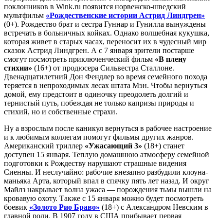
поклонников в Wink.ru появится норвежско-шведский
мультфильм
«Рождественские истории Астрид Линдгрен»
(0+). Рождество брат и сестра Гуннар и Гунилла вынуждены
встречать в больничных койках. Однако волшебная кукушка,
которая живет в старых часах, переносит их в чудесный мир
сказок Астрид Линдгрен. А с 7 января зрители постарше
смогут посмотреть приключенческий фильм
«В плену
стихии»
(16+) от продюсера Сильвестра Сталлоне.
Двенадцатилетний Дон Фендлер во время семейного похода
теряется в непроходимых лесах штата Мэн. Чтобы вернуться
домой, ему предстоит в одиночку преодолеть долгий и
тернистый путь, побеждая не только капризы природы и
стихий, но и собственные страхи.
Ну а взрослым после каникул вернуться в рабочее настроение
и к любимым коллегам помогут фильмы других жанров.
Американский триллер
«Ужасающий 3»
(18+) станет
доступен 15 января. Теплую домашнюю атмосферу семейной
подготовки к Рождеству нарушают страшные видения
Сиенны. И неслучайно: рабочие внезапно разбудили клоуна-
маньяка Арта, который впал в спячку пять лет назад. И округ
Майлз накрывает волна ужаса — порождения тьмы вышли на
кровавую охоту. Также с 15 января можно будет посмотреть
боевик
«Золото Рио Браво»
(18+) с Александром Невским в
главной роли. В 1907 году в США прибывает первая