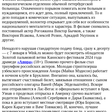
неврологическом отделении обычной петербургской
больницы. Охваченного порывом помогать всем больным и
нуждающимся, его ждет день, полный приключений. То и
дело попадая в комические ситуации, выпутываясь из
недоразумений, волонтер открывает для себя все особенности
национального менталитета и характера. В фильме снимались
постоянный актер Рогожкина Виктор Бычков, а также
Виктория Исакова, Алексей Розин, Аркадий Укупник и
другие.
Ненадолго нарушая стандартную подачу блюд, сразу к десерту
— с 7 января в Wink.ru можно будет посмотреть обладателя
Золотой пальмовой ветви Каннского фестиваля 2024 года
драмеди
«Анора»
(18+). Помимо прочего фильм стал
триумфом российских актеров. Молодая стриптизерша
узбекского происхождения Анора (Майки Мэдисон) работает
в ночном клубе в Бруклине. Внезапно она, казалось бы,
вытягивает счастливый билет, завязывая отношения с сыном
российского олигарха Ваней (Марк Эйдельштейн). Вскоре
они отправляются в Лас-Вегас и официально вступают в брак.
Узнав о проделках отпрыска в Америку срочно вылетают
родители Ивана (Алексей Серебряков и Дарья Екамасова), а
пока в дело вступают местные смотрящие (Юра Борисов,
Карен Карагулян и Ваче Товмасян). И, конечно, лучшие
человеческие качества проявляют совсем не те, у кого много