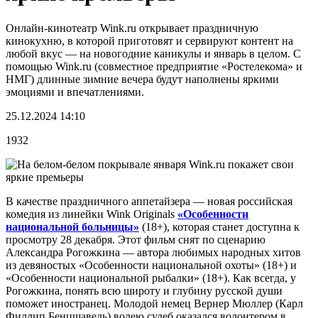
Онлайн-кинотеатр Wink.ru открывает праздничную
кинокухню, в которой приготовят и сервируют контент на
любой вкус — на новогодние каникулы и январь в целом. С
помощью Wink.ru (совместное предприятие «Ростелекома» и
НМГ) длинные зимние вечера будут наполнены яркими
эмоциями и впечатлениями.
25.12.2024 14:10
1932
В качестве праздничного аппетайзера — новая российская
комедия из линейки Wink Originals
«Особенности
национальной больницы»
(18+), которая станет доступна к
просмотру 28 декабря. Этот фильм снят по сценарию
Александра Рогожкина — автора любимых народных хитов
из девяностых «Особенности национальной охоты» (18+) и
«Особенности национальной рыбалки» (18+). Как всегда, у
Рогожкина, понять всю широту и глубину русской души
поможет иностранец. Молодой немец Вернер Мюллер (Карл
Филлип Бенцшавель) волею судеб оказался волонтером в