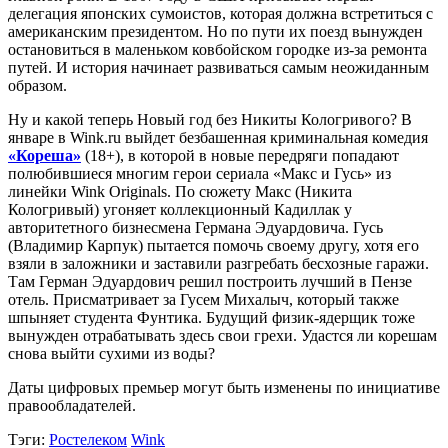
делегация японских сумоистов, которая должна встретиться с
американским президентом. Но по пути их поезд вынужден
остановиться в маленьком ковбойском городке из-за ремонта
путей. И история начинает развиваться самым неожиданным
образом.
Ну и какой теперь Новый год без Никиты Кологривого? В
январе в Wink.ru выйдет безбашенная криминальная комедия
«Кореша»
(18+), в которой в новые передряги попадают
полюбившиеся многим герои сериала «Макс и Гусь» из
линейки Wink Originals. По сюжету Макс (Никита
Кологривый) угоняет коллекционный Кадиллак у
авторитетного бизнесмена Германа Эдуардовича. Гусь
(Владимир Карпук) пытается помочь своему другу, хотя его
взяли в заложники и заставили разгребать бесхозные гаражи.
Там Герман Эдуардович решил построить лучший в Пензе
отель. Присматривает за Гусем Михалыч, который также
шпыняет студента Фунтика. Будущий физик-ядерщик тоже
вынужден отрабатывать здесь свои грехи. Удастся ли корешам
снова выйти сухими из воды?
Даты цифровых премьер могут быть изменены по инициативе
правообладателей.
Тэги:
Ростелеком
Wink