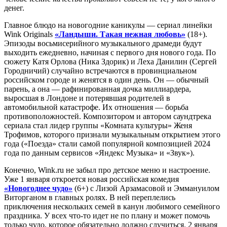
денег.
Главное блюдо на новогодние каникулы — сериал линейки
Wink Originals
«Ландыши. Такая нежная любовь»
(18+).
Эпизоды восьмисерийного музыкального драмеди будут
выходить ежедневно, начиная с первого дня нового года. По
сюжету Катя Орлова (Ника Здорик) и Леха Данилин (Сергей
Городничий) случайно встречаются в провинциальном
российском городе и женятся в один день. Он — обычный
парень, а она — рафинированная дочка миллиардера,
выросшая в Лондоне и потерявшая родителей в
автомобильной катастрофе. Их отношения — борьба
противоположностей. Композитором и автором саундтрека
сериала стал лидер группы «Комната культуры» Женя
Трофимов, которого признали музыкальным открытием этого
года («Поезда» стали самой популярной композицией 2024
года по данным сервисов «Яндекс Музыка» и «Звук»).
Конечно, Wink.ru не забыл про детское меню и настроение.
Уже 1 января откроется новая российская комедия
«Новогоднее чудо»
(6+) с Лизой Арзамасовой и Эммануилом
Виторганом в главных ролях. В ней переплелись
приключения нескольких семей в канун любимого семейного
праздника. У всех что-то идет не по плану и может помочь
только чудо, которое обязательно должно случиться. 2 января