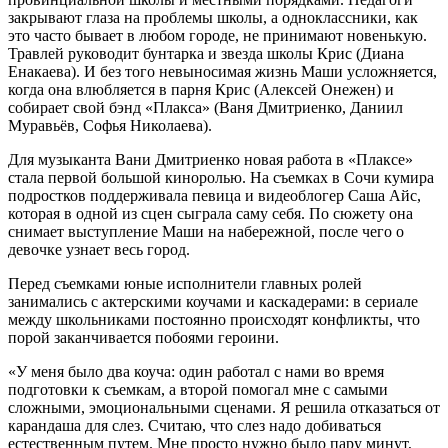
закрывают глаза на проблемы школы, а одноклассники, как
это часто бывает в любом городе, не принимают новенькую.
Травлей руководит бунтарка и звезда школы Крис (Диана
Енакаева). И без того невыносимая жизнь Маши усложняется,
когда она влюбляется в парня Крис (Алексей Онежен) и
собирает свой бэнд «Плакса» (Ваня Дмитриенко, Даниил
Муравьёв, Софья Николаева).
Для музыканта Вани Дмитриенко новая работа в «Плаксе»
стала первой большой киноролью. На съемках в Сочи кумира
подростков поддерживала певица и видеоблогер Саша Айс,
которая в одной из сцен сыграла саму себя. По сюжету она
снимает выступление Маши на набережной, после чего о
девочке узнает весь город.
Перед съемками юные исполнители главных ролей
занимались с актерскими коучами и каскадерами: в сериале
между школьниками постоянно происходят конфликты, что
порой заканчивается побоями героини.
«У меня было два коуча: один работал с нами во время
подготовки к съемкам, а второй помогал мне с самыми
сложными, эмоциональными сценами. Я решила отказаться от
карандаша для слез. Считаю, что слез надо добиваться
естественным путем. Мне просто нужно было пару минут,