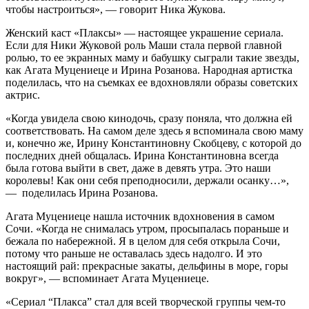
чтобы настроиться», — говорит Ника Жукова.
Женский каст «Плаксы» — настоящее украшение сериала.
Если для Ники Жуковой роль Маши стала первой главной
ролью, то ее экранных маму и бабушку сыграли такие звезды,
как Агата Муцениеце и Ирина Розанова. Народная артистка
поделилась, что на съемках ее вдохновляли образы советских
актрис.
«Когда увидела свою кинодочь, сразу поняла, что должна ей
соответствовать. На самом деле здесь я вспоминала свою маму
и, конечно же, Ирину Константиновну Скобцеву, с которой до
последних дней общалась. Ирина Константиновна всегда
была готова выйти в свет, даже в девять утра. Это наши
королевы! Как они себя преподносили, держали осанку…»,
— поделилась Ирина Розанова.
Агата Муцениеце нашла источник вдохновения в самом
Сочи. «Когда не снималась утром, просыпалась пораньше и
бежала по набережной. Я в целом для себя открыла Сочи,
потому что раньше не оставалась здесь надолго. И это
настоящий рай: прекрасные закаты, дельфины в море, горы
вокруг», — вспоминает Агата Муцениеце.
«Сериал “Плакса” стал для всей творческой группы чем-то