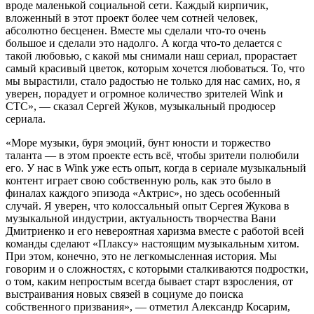
вроде маленькой социальной сети. Каждый кирпичик,
вложенный в этот проект более чем сотней человек,
абсолютно бесценен. Вместе мы сделали что-то очень
большое и сделали это надолго. А когда что-то делается с
такой любовью, с какой мы снимали наш сериал, прорастает
самый красивый цветок, которым хочется любоваться. То, что
мы вырастили, стало радостью не только для нас самих, но, я
уверен, порадует и огромное количество зрителей Wink и
СТС», — сказал Сергей Жуков, музыкальный продюсер
сериала.
«Море музыки,
буря эмоций, бунт юности и торжество
таланта — в этом проекте есть всё, чтобы зрители полюбили
его. У нас в Wink уже есть опыт, когда в сериале музыкальный
контент играет свою собственную роль, как это было в
финалах каждого эпизода «Актрис», но здесь особенный
случай. Я уверен, что колоссальный опыт Сергея Жукова в
музыкальной индустрии, актуальность творчества Вани
Дмитриенко и его невероятная харизма вместе с работой всей
команды сделают «Плаксу» настоящим музыкальным хитом.
При этом, конечно, это не легкомысленная история. Мы
говорим и о сложностях, с которыми сталкиваются подростки,
о том, каким непростым всегда бывает старт взросления, от
выстраивания новых связей в социуме до поиска
собственного призвания», — отметил Александр Косарим,