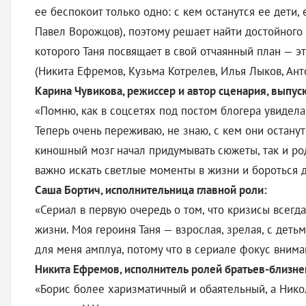
ее беспокоит только одно: с кем останутся ее дети
Павел Ворожцов), поэтому решает найти достойного м
которого Таня посвящает в свой отчаянный план — э
(Никита Ефремов, Кузьма Котрелев, Илья Лыков, Ант
Карина Чувикова, режиссер и автор сценария, выпу
«Помню, как в соцсетях под постом блогера увидела
Теперь очень переживаю, не знаю, с кем они останут
киношный мозг начал придумывать сюжеты, так и род
важно искать светлые моменты в жизни и бороться д
Саша Бортич, исполнительница главной роли:
«Сериал в первую очередь о том, что кризисы всегда
жизни. Моя героиня Таня — взрослая, зрелая, с детьм
для меня амплуа, потому что в сериале фокус вниман
Никита Ефремов, исполнитель ролей братьев-близне
«Борис более харизматичный и обаятельный, а Нико