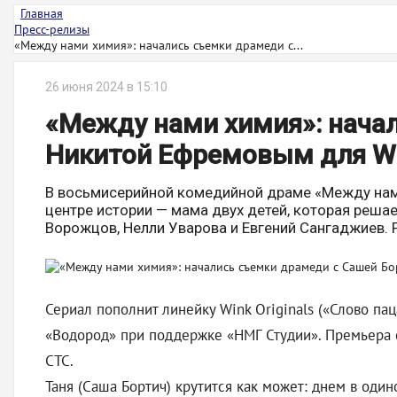
Главная
Пресс-релизы
«Между нами химия»: начались съемки драмеди с...
26 июня 2024 в 15:10
«Между нами химия»: начал
Никитой Ефремовым для Wi
В восьмисерийной комедийной драме «Между нами 
центре истории — мама двух детей, которая реша
Ворожцов, Нелли Уварова и Евгений Сангаджиев. 
Сериал пополнит линейку Wink Originals («‎Слово пац
«Водород» при поддержке «НМГ Студии». Премьера с
СТС.
Таня (Саша Бортич) крутится как может: днем в один