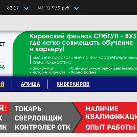
82.17
АИ-92
97.9 руб.
ОЙ
АФИША
КИБЕРКИРОВ