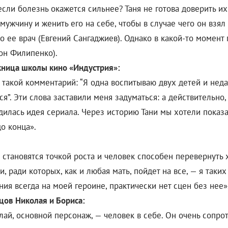
, если болезнь окажется сильнее? Таня не готова доверить 
ужчину и женить его на себе, чтобы в случае чего он взял 
то ее врач (Евгений Сангаджиев). Однако в какой-то момен
он Филипенко).
скница школы кино «Индустрия»:
 такой комментарий: “Я одна воспитываю двух детей и неда
ся”. Эти слова заставили меня задуматься: а действительно
илась идея сериала. Через историю Тани мы хотели показат
о конца».
 становятся точкой роста и человек способен перевернуть 
и, ради которых, как и любая мать, пойдет на все, — я так
ия всегда на моей героине, практически нет сцен без нее»
цов Николая и Бориса:
лай, основной персонаж, — человек в себе. Он очень сопро