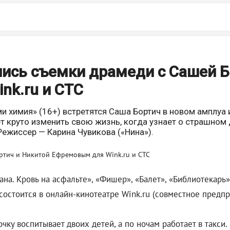
ись съемки драмеди с Сашей Б
nk.ru и СТС
химия» (16+) встретятся Саша Бортич в новом амплуа и 
ет круто изменить свою жизнь, когда узнает о страшном
Режиссер — Карина Чувикова («Нина»).
ана. Кровь на асфальте»‎, «Фишер», «Балет», «‎Библиотекарь
остоится в онлайн-кинотеатре Wink.ru (совместное предпр
очку воспитывает двоих детей, а по ночам работает в такси.