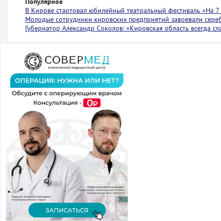
Популярное
В Кирове стартовал юбилейный театральный фестиваль «На 7
Молодые сотрудники кировских предприятий завоевали сере
Губернатор Александр Соколов: «Кировская область всегда с