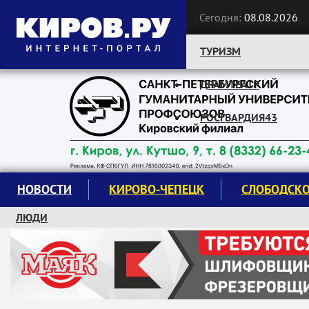
Сегодня:
08.08.2026
ТУРИЗМ
ДРАМТЕАТР
Следите за новостями:
РОСГВАРДИЯ43
НОВОСТИ
КИРОВО-ЧЕПЕЦК
СЛОБОДСК
ЛЮДИ
КРУЖКИ И СЕКЦИИ
ЗАВОДУ "МАЯК" 85 ЛЕТ
ЭКОЛОГИЯ