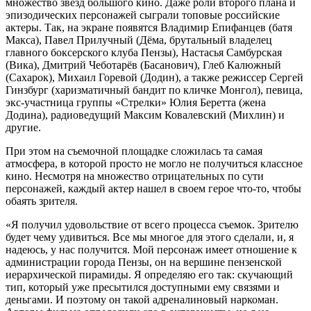
множество звезд большого кино. Даже роли второго плана и
эпизодических персонажей сыграли топовые российские
актеры. Так, на экране появятся Владимир Епифанцев (батя
Макса), Павел Прилучный (Дёма, брутальный владелец
главного боксерского клуба Пензы), Настасья Самбурская
(Вика), Дмитрий Чеботарёв (Басанович), Глеб Калюжный
(Сахарок), Михаил Горевой (Додин), а также режиссер Сергей
Гинзбург (харизматичный бандит по кличке Монгол), певица,
экс-участница группы «Стрелки» Юлия Беретта (жена
Додина), радиоведущий Максим Ковалевский (Михлин) и
другие.
При этом на съемочной площадке сложилась та самая
атмосфера, в которой просто не могло не получиться классное
кино. Несмотря на множество отрицательных по сути
персонажей, каждый актер нашел в своем герое что-то, чтобы
обаять зрителя.
«Я получил удовольствие от всего процесса съемок. Зрителю
будет чему удивиться. Все мы многое для этого сделали, и, я
надеюсь, у нас получится. Мой персонаж имеет отношение к
администрации города Пензы, он на вершине пензенской
иерархической пирамиды. Я определяю его так: скучающий
тип, который уже пресытился доступными ему связями и
деньгами. И поэтому он такой адреналиновый наркоман.