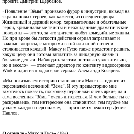
проекта Дмитрий Щербанов.
«Появление “Зёмы” произвело фурор в индустрии, выведя на
экраны новых героев, как кажется, из соседнего двора.
Жизненный и дерзкий юмор, харизматичные и обаятельные
герои, криминальные твисты и неожиданные драматические
повороты — это то, за что зрители любят комедийные экшны.
Но при вроде бы легкости действия сериал затрагивает и
важные вопросы, с которыми в той или иной степени
сталкивается каждый. Максу и Гусю также предстоит решить,
какую цену они готовы заплатить за шикарную жизнь и
большие деньги. Наблюдать за этим не только увлекательно,
но и весело», — отмечает директор по контенту видеосервиса
Wink и один из продюсеров сериала Александр Косарим.
«Мы показываем историю становления Макса — одного из
персонажей вселенной “Зёма”. И эту предысторию мне
захотелось показать, поскольку персонажи очень яркие, да и
сама вселенная “Зёмы” очень интересная. И чем больше ты ее
раскрываешь, тем интереснее она становится, тем глубже мы
узнаем каждого персонажа», — признается режиссер Денис
Павлов.
О сериале «Макс и Гусь» (18+)