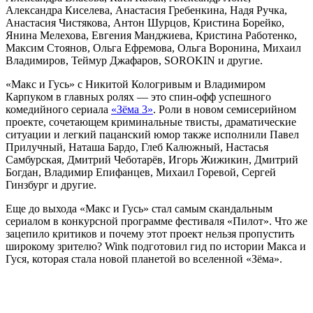
Александра Киселева, Анастасия Гребенкина, Надя Ручка,
Анастасия Чистякова, Антон Шурцов, Кристина Борейко,
Янина Мелехова, Евгения Манджиева, Кристина Работенко,
Максим Стоянов, Ольга Ефремова, Ольга Воронина, Михаил
Владимиров, Теймур Джафаров, SOROKIN и другие.
«Макс и Гусь» с Никитой Кологривым и Владимиром
Карпуком в главных ролях — это спин-офф успешного
комедийного сериала
«Зёма 3»
. Роли в новом семисерийном
проекте, сочетающем криминальные твисты, драматические
ситуации и легкий пацанский юмор также исполнили Павел
Прилучный, Наташа Бардо, Глеб Калюжный, Настасья
Самбурская, Дмитрий Чеботарёв, Игорь Жижикин, Дмитрий
Богдан, Владимир Епифанцев, Михаил Горевой, Сергей
Гинзбург и другие.
Еще до выхода «Макс и Гусь» стал самым скандальным
сериалом в конкурсной программе фестиваля «Пилот». Что же
зацепило критиков и почему этот проект нельзя пропустить
широкому зрителю? Wink подготовил гид по истории Макса и
Гуся, которая стала новой планетой во вселенной «Зёма».