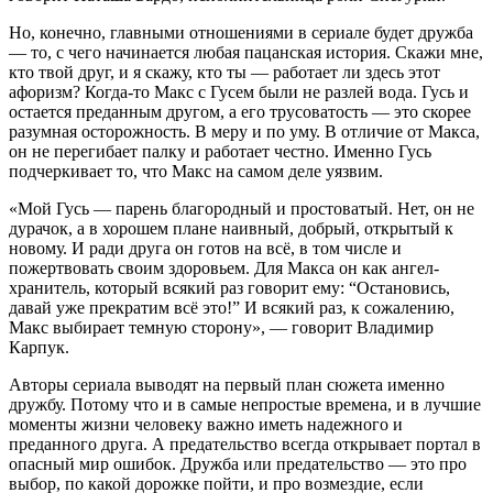
Но, конечно, главными отношениями в сериале будет дружба
— то, с чего начинается любая пацанская история. Скажи мне,
кто твой друг, и я скажу, кто ты — работает ли здесь этот
афоризм? Когда-то Макс с Гусем были не разлей вода. Гусь и
остается преданным другом, а его трусоватость — это скорее
разумная осторожность. В меру и по уму. В отличие от Макса,
он не перегибает палку и работает честно. Именно Гусь
подчеркивает то, что Макс на самом деле уязвим.
«Мой Гусь — парень благородный и простоватый. Нет, он не
дурачок, а в хорошем плане наивный, добрый, открытый к
новому. И ради друга он готов на всё, в том числе и
пожертвовать своим здоровьем. Для Макса он как ангел-
хранитель, который всякий раз говорит ему: “Остановись,
давай уже прекратим всё это!” И всякий раз, к сожалению,
Макс выбирает темную сторону», — говорит Владимир
Карпук.
Авторы сериала выводят на первый план сюжета именно
дружбу. Потому что и в самые непростые времена, и в лучшие
моменты жизни человеку важно иметь надежного и
преданного друга. А предательство всегда открывает портал в
опасный мир ошибок. Дружба или предательство — это про
выбор, по какой дорожке пойти, и про возмездие, если