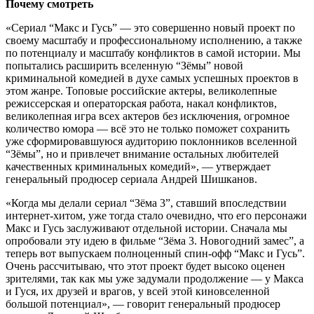
Почему смотреть
«Сериал “Макс и Гусь” — это совершенно новый проект по
своему масштабу и профессиональному исполнению, а также
по потенциалу и масштабу конфликтов в самой истории. Мы
попытались расширить вселенную “Зёмы” новой
криминальной комедией в духе самых успешных проектов в
этом жанре. Топовые российские актеры, великолепные
режиссерская и операторская работа, накал конфликтов,
великолепная игра всех актеров без исключения, огромное
количество юмора — всё это не только поможет сохранить
уже сформировавшуюся аудиторию поклонников вселенной
“Зёмы”, но и привлечет внимание остальных любителей
качественных криминальных комедий», — утверждает
генеральный продюсер сериала Андрей Шишканов.
«Когда мы делали сериал “Зёма 3”, ставший впоследствии
интернет-хитом, уже тогда стало очевидно, что его персонажи
Макс и Гусь заслуживают отдельной истории. Сначала мы
опробовали эту идею в фильме “Зёма 3. Новогодний замес”, а
теперь вот выпускаем полноценный спин-офф “Макс и Гусь”.
Очень рассчитываю, что этот проект будет высоко оценен
зрителями, так как мы уже задумали продолжение — у Макса
и Гуся, их друзей и врагов, у всей этой киновселенной
большой потенциал», — говорит генеральный продюсер