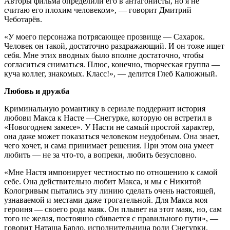
Авторы фильма определили его в антагонисты, но я не
считаю его плохим человеком», — говорит Дмитрий
Чеботарёв.
«У моего персонажа потрясающее прозвище — Сахарок.
Человек он такой, достаточно раздражающий. И он тоже ищет
себя. Мне этих вводных было вполне достаточно, чтобы
согласиться сниматься. Плюс, конечно, творческая группа —
куча коллег, знакомых. Класс!», — делится Глеб Калюжный.
Любовь и дружба
Криминальную романтику в сериале поддержит история
любови Макса к Насте —Снегурке, которую он встретил в
«Новогоднем замесе». У Насти не самый простой характер,
она даже может показаться человеком неудобным. Она знает,
чего хочет, и сама принимает решения. При этом она умеет
любить — не за что-то, а вопреки, любить безусловно.
«Мне Настя импонирует честностью по отношению к самой
себе. Она действительно любит Макса, и мы с Никитой
Кологривым пытались эту линию сделать очень настоящей,
узнаваемой и местами даже трогательной. Для Макса моя
героиня — своего рода маяк. Он плывет на этот маяк, но, сам
того не желая, постоянно сбивается с правильного пути», —
говорит Наташа Бардо, исполнительница роли Снегурки.