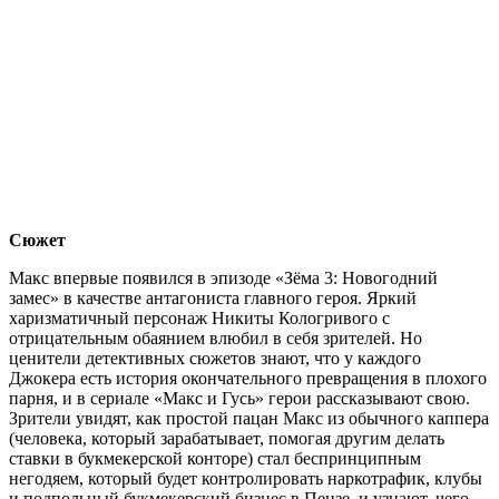
Сюжет
Макс впервые появился в эпизоде «Зёма 3: Новогодний
замес» в качестве антагониста главного героя. Яркий
харизматичный персонаж Никиты Кологривого с
отрицательным обаянием влюбил в себя зрителей. Но
ценители детективных сюжетов знают, что у каждого
Джокера есть история окончательного превращения в плохого
парня, и в сериале «Макс и Гусь» герои рассказывают свою.
Зрители увидят, как простой пацан Макс из обычного каппера
(человека, который зарабатывает, помогая другим делать
ставки в букмекерской конторе) стал беспринципным
негодяем, который будет контролировать наркотрафик, клубы
и подпольный букмекерский бизнес в Пензе, и узнают, чего