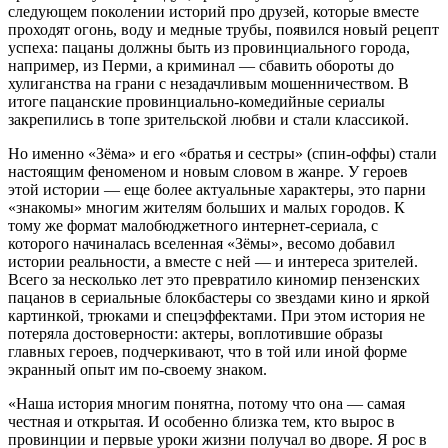
следующем поколении историй про друзей, которые вместе
проходят огонь, воду и медные трубы, появился новый рецепт
успеха: пацаны должны быть из провинциального города,
например, из Перми, а криминал — сбавить обороты до
хулиганства на грани с незадачливым мошенничеством. В
итоге пацанские провинциально-комедийные сериалы
закрепились в топе зрительской любви и стали классикой.
Но именно «Зёма» и его «братья и сестры» (спин-оффы) стали
настоящим феноменом и новым словом в жанре. У героев
этой истории — еще более актуальные характеры, это парни
«знакомы» многим жителям больших и малых городов. К
тому же формат малобюджетного интернет-сериала, с
которого начиналась вселенная «Зёмы», весомо добавил
истории реальности, а вместе с ней — и интереса зрителей.
Всего за несколько лет это превратило киномир пензенских
пацанов в сериальные блокбастеры со звездами кино и яркой
картинкой, трюками и спецэффектами. При этом история не
потеряла достоверности: актеры, воплотившие образы
главных героев, подчеркивают, что в той или иной форме
экранный опыт им по-своему знаком.
«Наша история многим понятна, потому что она — самая
честная и открытая. И особенно близка тем, кто вырос в
провинции и первые уроки жизни получал во дворе. Я рос в