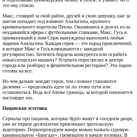
это ему стоило.
Макс, стоящий за свой район, друзей и свою девушку, шаг за
шагом попадает под влияние Анальгина, крупного
криминального воротилы Пензы. Оказавшись в долгах из-за
неудавшейся аферы с футбольными ставками, Макс, Гусь и
примкнувший к ним Серж вынуждены выполнять любые
задания Анальгина. Каждая серия — это парад приключений,
в которые Макс и Гусь вляпываются с завидной
регулярностью. Затопить бордель конкурента или ограбить
инкассаторскую машину? Устроить перестрелку в центре
города или разборку в фешенебельном ресторане? Эти парни
готовы на все.
Но чем дальше заходят герои, тем сложнее становится
дилемма — продолжать идти ли по этому пути или
остановиться. Ведь всё ближе граница, за которой начинается
настоящее зло.
Пацанская эстетика
Сериалы про пацанов, которые будто живут в соседнем дворе,
уже не первое десятилетие привлекают зрительскую
аудиторию. Первопроходцем жанра можно назвать суровую
криминальную «Бригаду», гремевшую в начале нулевых. В