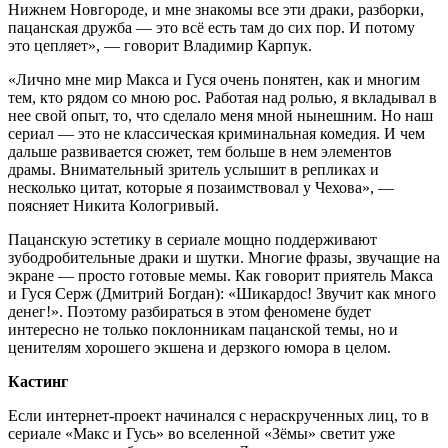
Нижнем Новгороде, и мне знакомы все эти драки, разборки,
пацанская дружба — это всё есть там до сих пор. И потому
это цепляет», — говорит Владимир Карпук.
«Лично мне мир Макса и Гуся очень понятен, как и многим
тем, кто рядом со мною рос. Работая над ролью, я вкладывал в
нее свой опыт, то, что сделало меня мной нынешним. Но наш
сериал — это не классическая криминальная комедия. И чем
дальше развивается сюжет, тем больше в нем элементов
драмы. Внимательный зритель услышит в репликах и
несколько цитат, которые я позаимствовал у Чехова», —
поясняет Никита Кологривый.
Пацанскую эстетику в сериале мощно поддерживают
зубодробительные драки и шутки. Многие фразы, звучащие на
экране — просто готовые мемы. Как говорит приятель Макса
и Гуся Серж (Дмитрий Богдан): «Шикардос! Звучит как много
денег!». Поэтому разбираться в этом феномене будет
интересно не только поклонникам пацанской темы, но и
ценителям хорошего экшена и дерзкого юмора в целом.
Кастинг
Если интернет-проект начинался с нераскрученных лиц, то в
сериале «Макс и Гусь» во вселенной «Зёмы» светит уже