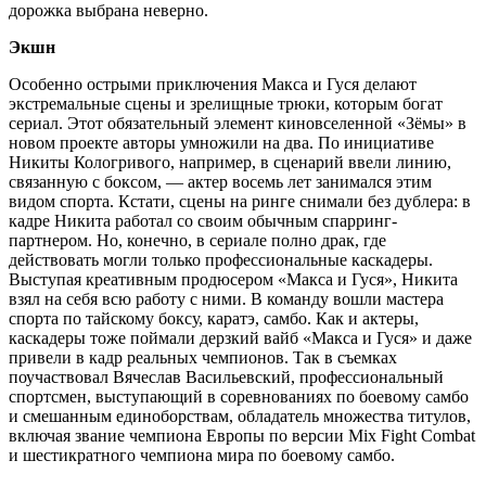
дорожка выбрана неверно.
Экшн
Особенно острыми приключения Макса и Гуся делают
экстремальные сцены и зрелищные трюки, которым богат
сериал. Этот обязательный элемент киновселенной «Зёмы» в
новом проекте авторы умножили на два. По инициативе
Никиты Кологривого, например, в сценарий ввели линию,
связанную с боксом, — актер восемь лет занимался этим
видом спорта. Кстати, сцены на ринге снимали без дублера: в
кадре Никита работал со своим обычным спарринг-
партнером. Но, конечно, в сериале полно драк, где
действовать могли только профессиональные каскадеры.
Выступая креативным продюсером «Макса и Гуся», Никита
взял на себя всю работу с ними. В команду вошли мастера
спорта по тайскому боксу, каратэ, самбо. Как и актеры,
каскадеры тоже поймали дерзкий вайб «Макса и Гуся» и даже
привели в кадр реальных чемпионов. Так в съемках
поучаствовал Вячеслав Васильевский, профессиональный
спортсмен, выступающий в соревнованиях по боевому самбо
и смешанным единоборствам, обладатель множества титулов,
включая звание чемпиона Европы по версии Mix Fight Combat
и шестикратного чемпиона мира по боевому самбо.