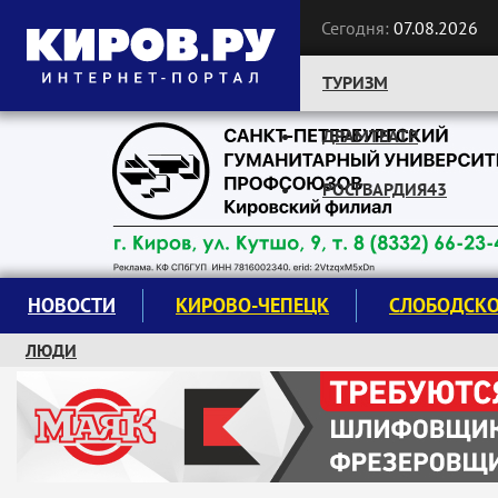
Сегодня:
07.08.2026
ТУРИЗМ
ДРАМТЕАТР
Следите за новостями:
РОСГВАРДИЯ43
НОВОСТИ
КИРОВО-ЧЕПЕЦК
СЛОБОДСК
ЛЮДИ
КРУЖКИ И СЕКЦИИ
ЗАВОДУ "МАЯК" 85 ЛЕТ
ЭКОЛОГИЯ