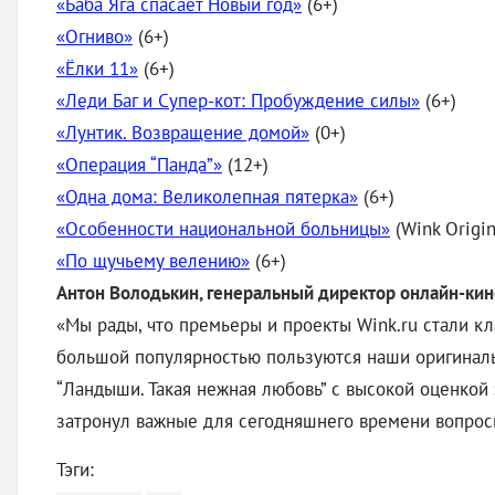
«Баба Яга спасает Новый год»
(6+)
«Огниво»
(6+)
«Ёлки 11»
(6+)
«Леди Баг и Супер-кот: Пробуждение силы»
(6+)
«Лунтик. Возвращение домой»
(0+)
«Операция “Панда”»
(12+)
«Одна дома: Великолепная пятерка»
(6+)
«Особенности национальной больницы»
(Wink Origin
«По щучьему велению»
(6+)
Антон Володькин, генеральный директор онлайн-ки
«Мы рады, что премьеры и проекты Wink.ru стали к
большой популярностью пользуются наши оригинальн
“Ландыши. Такая нежная любовь” с высокой оценкой 
затронул важные для сегодняшнего времени вопросы
Тэги: