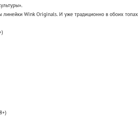
культуры».
ы линейки Wink Originals. И уже традиционно в обоих топа
+)
8+)