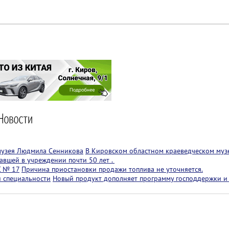
музея Людмила Сенникова
В Кировском областном краеведческом муз
авшей в учреждении почти 50 лет .
С № 17
Причина приостановки продажи топлива не уточняется.
й специальности
Новый продукт дополняет программу господдержки и 