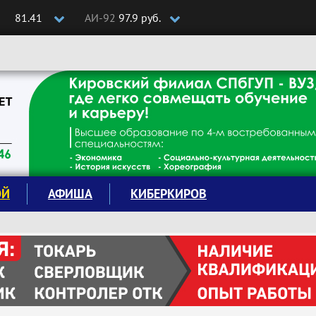
81.41
АИ-92
97.9 руб.
ОЙ
АФИША
КИБЕРКИРОВ