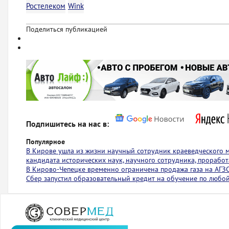
Ростелеком
Wink
Поделиться публикацией
Подпишитесь на нас в:
Популярное
В Кирове ушла из жизни научный сотрудник краеведческого 
кандидата исторических наук, научного сотрудника, проработ
В Кирово-Чепецке временно ограничена продажа газа на АГЗ
Сбер запустил образовательный кредит на обучение по любо