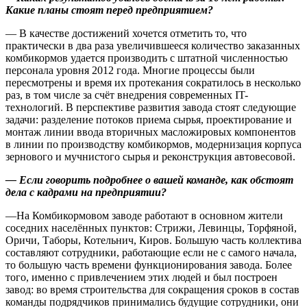
Какие планы стоят перед предприятием?
— В качестве достижений хочется отметить то, что
практически в два раза увеличившееся количество заказанных
комбикормов удается производить с штатной численностью
персонала уровня 2012 года. Многие процессы были
пересмотрены и время их протекания сократилось в несколько
раз, в том числе за счёт внедрения современных IT-
технологий. В перспективе развития завода стоят следующие
задачи: разделение потоков приема сырья, проектирование и
монтаж линии ввода вторичных масложировых компонентов
в линии по производству комбикормов, модернизация корпуса
зернового и мучнистого сырья и реконструкция автовесовой.
—
Если говорить подробнее о вашей команде, как обстоят
дела с кадрами на предприятии?
—На Комбикормовом заводе работают в основном жители
соседних населённых пунктов: Стрижи, Левинцы, Торфяной,
Оричи, Таборы, Котельнич, Киров. Большую часть коллектива
составляют сотрудники, работающие если не с самого начала,
то большую часть времени функционирования завода. Более
того, именно с привлечением этих людей и был построен
завод: во время строительства для сокращения сроков в состав
команды подрядчиков принимались будущие сотрудники, они