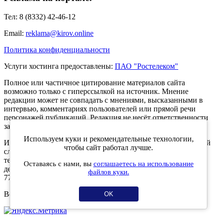
Тел: 8 (8332) 42-46-12
Email:
reklama@kirov.online
Политика конфиденциальности
Услуги хостинга предоставлены:
ПАО "Ростелеком"
Полное или частичное цитирование материалов сайта
возможно только с гиперссылкой на источник. Мнение
редакции может не совпадать с мнениями, высказанными в
интервью, комментариях пользователей или прямой речи
персонажей публикаций. Редакция не несёт ответственности
за текст комментариев читателей.
Используем куки и рекомендательные технологии,
Интернет-портал Kirov.online зарегистрирован в Федеральной
чтобы сайт работал лучше.
службе по надзору в сфере связи, информационных
технологий и массовых коммуникаций (Роскомнадзор) 5
Оставаясь с нами, вы
соглашаетесь на использование
декабря 2019 года. Регистрационный номер ЭЛ № ФС 77 -
файлов куки.
77189.
Возрастное ограничение 12+
OK