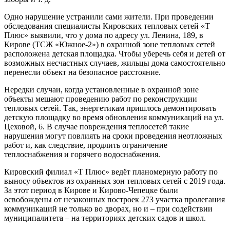
Одно нарушение устранили сами жители. При проведении
обследования специалисты Кировских тепловых сетей «Т
Плюс» выявили, что у дома по адресу ул. Ленина, 189, в
Кирове (ТСЖ «Южное-2») в охранной зоне тепловых сетей
расположена детская площадка. Чтобы уберечь себя и детей от
возможных несчастных случаев, жильцы дома самостоятельно
перенесли объект на безопасное расстояние.
Нередки случаи, когда установленные в охранной зоне
объекты мешают проведению работ по реконструкции
тепловых сетей. Так, энергетикам пришлось демонтировать
детскую площадку во время обновления коммуникаций на ул.
Цеховой, 6. В случае повреждения теплосетей такие
нарушения могут повлиять на сроки проведения неотложных
работ и, как следствие, продлить ограничение
теплоснабжения и горячего водоснабжения.
Кировский филиал «Т Плюс» ведёт планомерную работу по
выносу объектов из охранных зон тепловых сетей с 2019 года.
За этот период в Кирове и Кирово-Чепецке были
освобождены от незаконных построек 273 участка пролегания
коммуникаций не только во дворах, но и – при содействии
муниципалитета – на территориях детских садов и школ.