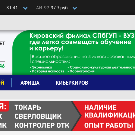
81.41
АИ-92
97.9 руб.
ОЙ
АФИША
КИБЕРКИРОВ