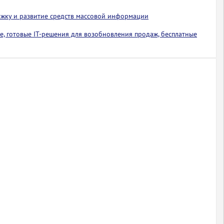
ржку и развитие средств массовой информации
е, готовые IT-решения для возобновления продаж, бесплатные