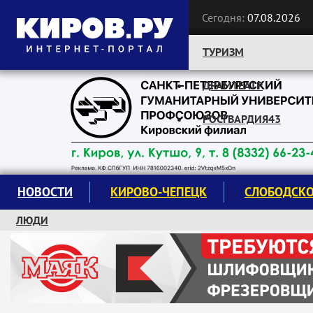
Сегодня:
07.08.2026
ТУРИЗМ
ДРАМТЕАТР
Следите за новостями:
РОСГВАРДИЯ43
НОВОСТИ
КИРОВО-ЧЕПЕЦК
СЛОБОДСК
ЛЮДИ
КРУЖКИ И СЕКЦИИ
ЗАВОДУ "МАЯК" 85 ЛЕТ
ЭКОЛОГИЯ