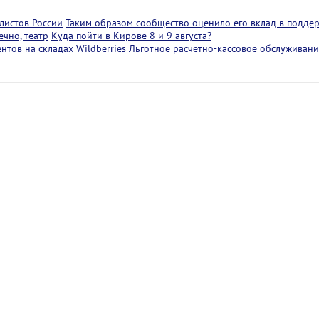
листов России
Таким образом сообщество оценило его вклад в подде
чно, театр
Куда пойти в Кирове 8 и 9 августа?
тов на складах Wildberries
Льготное расчётно-кассовое обслуживани