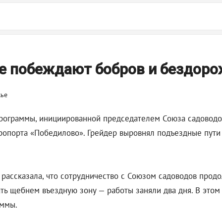
е побеждают бобров и бездор
рограммы, инициированной председателем Союза садоводов
ропорта «Победилово». Грейдер выровнял подъездные пути в
рассказала, что сотрудничество с Союзом садоводов продол
ь щебнем въездную зону — работы заняли два дня. В этом г
аммы.