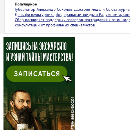
Популярное
Губернатор Александр Соколов удостоен медали Союза журна
День физкультурника, федеральные звезды в Радужном и, коне
Сбер расширяет поддержку селлеров, пострадавших от инциден
консультации от профильных специалистов