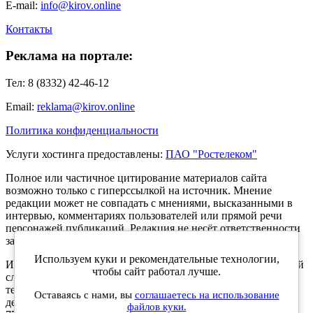
E-mail:
info@kirov.online
Контакты
Реклама на портале:
Тел: 8 (8332) 42-46-12
Email:
reklama@kirov.online
Политика конфиденциальности
Услуги хостинга предоставлены:
ПАО "Ростелеком"
Полное или частичное цитирование материалов сайта
возможно только с гиперссылкой на источник. Мнение
редакции может не совпадать с мнениями, высказанными в
интервью, комментариях пользователей или прямой речи
персонажей публикаций. Редакция не несёт ответственности
за текст комментариев читателей.
Используем куки и рекомендательные технологии,
Интернет-портал Kirov.online зарегистрирован в Федеральной
чтобы сайт работал лучше.
службе по надзору в сфере связи, информационных
технологий и массовых коммуникаций (Роскомнадзор) 5
Оставаясь с нами, вы
соглашаетесь на использование
декабря 2019 года. Регистрационный номер ЭЛ № ФС 77 -
файлов куки.