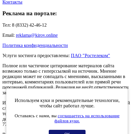
Контакты
Реклама на портале:
Тел: 8 (8332) 42-46-12
Email:
reklama@kirov.online
Политика конфиденциальности
Услуги хостинга предоставлены:
ПАО "Ростелеком"
Полное или частичное цитирование материалов сайта
возможно только с гиперссылкой на источник. Мнение
редакции может не совпадать с мнениями, высказанными в
интервью, комментариях пользователей или прямой речи
персонажей публикаций. Редакция не несёт ответственности
за текст комментариев читателей.
Используем куки и рекомендательные технологии,
Интернет-портал Kirov.online зарегистрирован в Федеральной
чтобы сайт работал лучше.
службе по надзору в сфере связи, информационных
технологий и массовых коммуникаций (Роскомнадзор) 5
Оставаясь с нами, вы
соглашаетесь на использование
декабря 2019 года. Регистрационный номер ЭЛ № ФС 77 -
файлов куки.
77189.