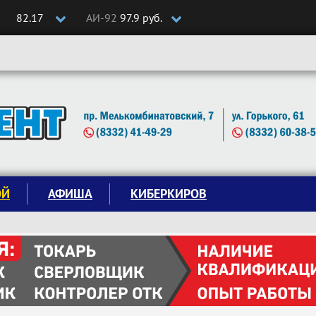
82.17
АИ-92
97.9 руб.
ОЙ
АФИША
КИБЕРКИРОВ