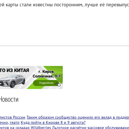
ей карты стали известны посторонним, лучше её перевыпус
листов России
Таким образом сообщество оценило его вклад в подде
чно, театр
Куда пойти в Кирове 8 и 9 августа?
тов на складах Wildberries
Льготное расчётно-кассовое обслуживани