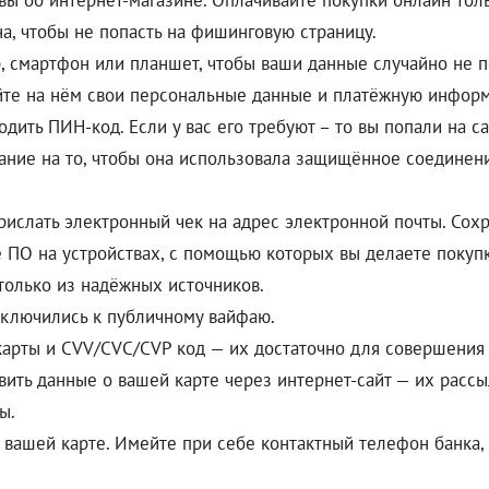
ывы об интернет-магазине. Оплачивайте покупки онлайн тол
а, чтобы не попасть на фишинговую страницу.
 смартфон или планшет, чтобы ваши данные случайно не по
яйте на нём свои персональные данные и платёжную инфор
дить ПИН-код. Если у вас его требуют – то вы попали на с
ание на то, чтобы она использовала защищённое соединени
ислать электронный чек на адрес электронной почты. Сохр
 ПО на устройствах, с помощью которых вы делаете покупк
только из надёжных источников.
дключились к публичному вайфаю.
карты и CVV/CVC/CVP код — их достаточно для совершения
овить данные о вашей карте через интернет-сайт — их расс
ы.
вашей карте. Имейте при себе контактный телефон банка,