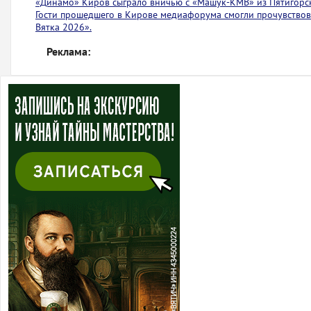
«Динамо» Киров сыграло вничью с ​​​​«Машук-КМВ» из Пятигорс
Гости прошедшего в Кирове медиафорума смогли прочувствов
Вятка 2026».
Реклама: