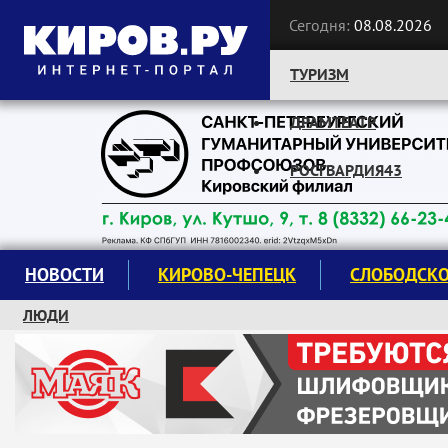
Сегодня:
08.08.2026
ТУРИЗМ
ДРАМТЕАТР
Следите за новостями:
РОСГВАРДИЯ43
НОВОСТИ
КИРОВО-ЧЕПЕЦК
СЛОБОДСК
ЛЮДИ
КРУЖКИ И СЕКЦИИ
ЗАВОДУ "МАЯК" 85 ЛЕТ
ЭКОЛОГИЯ