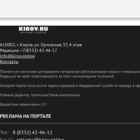
610002, г. Киров, ул. Орловская 37, 4 этаж
Редакция: +7(8332) 42-46-17
info@kirov.online
Контакты
Полное или частичное цитирование материалов сайта возможно только с гиперссыл
Редакция не несёт ответственности за текст комментариев читателей.
Интернет-портал Kirov.online зарегистрирован в Федеральной службе по надзору в 
Главный редактор: Урматская Елена Анатольевна
Возрастное ограничение 12+
РЕКЛАМА НА ПОРТАЛЕ
Тел:
8 (8332) 42-46-12
Email:
reklama@kirov.online