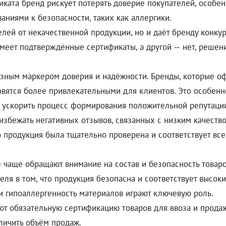
фиката бренд рискует потерять доверие покупателей, особе
ниями к безопасности, таких как аллергики.
лей от некачественной продукции, но и даёт бренду конку
меет подтверждённые сертификаты, а другой — нет, решен
азным маркером доверия и надёжности. Бренды, которые о
новятся более привлекательными для клиентов. Это особенн
о ускорить процесс формирования положительной репутаци
 избежать негативных отзывов, связанных с низким качест
что продукция была тщательно проверена и соответствует в
чаще обращают внимание на состав и безопасность товаро
еля в том, что продукция безопасна и соответствует высок
 и гипоаллергенность материалов играют ключевую роль.
ют обязательную сертификацию товаров для ввоза и прода
личить объём продаж.