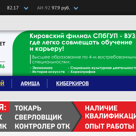
82.17
АИ-92
97.9 руб.
ОЙ
АФИША
КИБЕРКИРОВ