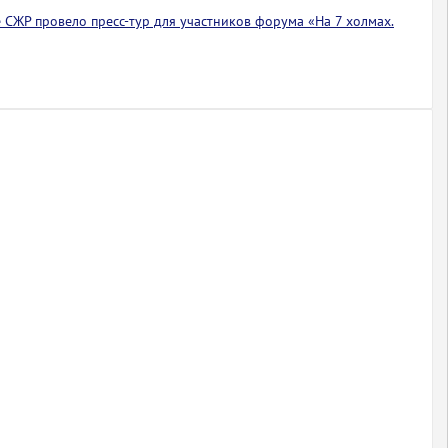
 СЖР провело пресс-тур для участников форума «На 7 холмах.