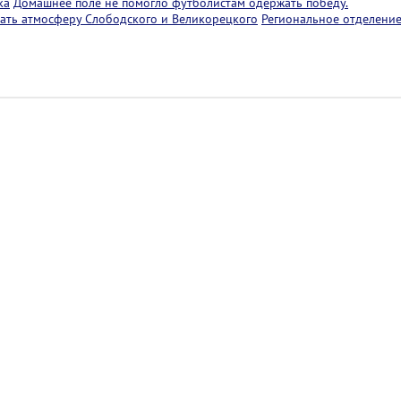
ка
Домашнее поле не помогло футболистам одержать победу.
ать атмосферу Слободского и Великорецкого
Региональное отделение