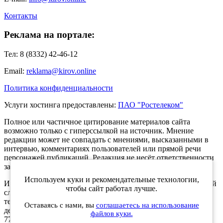
Контакты
Реклама на портале:
Тел: 8 (8332) 42-46-12
Email:
reklama@kirov.online
Политика конфиденциальности
Услуги хостинга предоставлены:
ПАО "Ростелеком"
Полное или частичное цитирование материалов сайта
возможно только с гиперссылкой на источник. Мнение
редакции может не совпадать с мнениями, высказанными в
интервью, комментариях пользователей или прямой речи
персонажей публикаций. Редакция не несёт ответственности
за текст комментариев читателей.
Используем куки и рекомендательные технологии,
Интернет-портал Kirov.online зарегистрирован в Федеральной
чтобы сайт работал лучше.
службе по надзору в сфере связи, информационных
технологий и массовых коммуникаций (Роскомнадзор) 5
Оставаясь с нами, вы
соглашаетесь на использование
декабря 2019 года. Регистрационный номер ЭЛ № ФС 77 -
файлов куки.
77189.