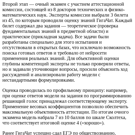
Второй этап — очный экзамен с участием аттестационной
комиссии, состоящей из 8 докторов технических и физико-
математических наук. Эксперты комиссии выбрали 3 билета
из 45, по которым проводили оценку знаний ГигаЧат. Каждый
билет содержал два задания — теоретическое (проверка
фундаментальных знаний в предметной области) и
практическое (прикладная задача). Все задачи были
разработаны специально для этого испытания и
отсутствовали в открытых базах, что исключало возможность
поиска готовых ответов и требовало от нейросети
применения реальных знаний. Для объективной оценки
глубины компетенций эксперты не только проверяли ответы,
но и задавали уточняющие вопросы, просили объяснить ход
рассуждений и анализировали работу модели с
нестандартными формулировками.
Оценка проводилась по профильному принципу: например,
при оценке ответов модели на задания по программированию
решающий голос принадлежал соответствующему эксперту.
Применение весовых коэффициентов позволило обеспечить
максимальную объективность аттестации. По итогам очного
экзамена модель набрала 7 из 10 баллов по шкале Сколтеха,
что соответствует итоговой оценке 4 («хорошо»).
Ранее ГигаЧат успешно сдал ЕГЭ по обществознанию,