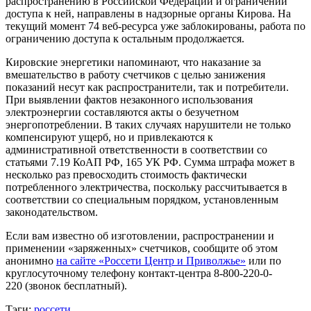
распространению в Российской Федерации и ограничении
доступа к ней, направлены в надзорные органы Кирова. На
текущий момент 74 веб-ресурса уже заблокированы, работа по
ограничению доступа к остальным продолжается.
Кировские энергетики напоминают, что наказание за
вмешательство в работу счетчиков с целью занижения
показаний несут как распространители, так и потребители.
При выявлении фактов незаконного использования
электроэнергии составляются акты о безучетном
энергопотреблении. В таких случаях нарушители не только
компенсируют ущерб, но и привлекаются к
административной ответственности в соответствии со
статьями 7.19 КоАП РФ, 165 УК РФ. Сумма штрафа может в
несколько раз превосходить стоимость фактически
потребленного электричества, поскольку рассчитывается в
соответствии со специальным порядком, установленным
законодательством.
Если вам известно об изготовлении, распространении и
применении «заряженных» счетчиков, сообщите об этом
анонимно
на сайте «Россети Центр и Приволжье»
или по
круглосуточному телефону контакт-центра 8-800-220-0-
220 (звонок бесплатный).
Тэги:
россети