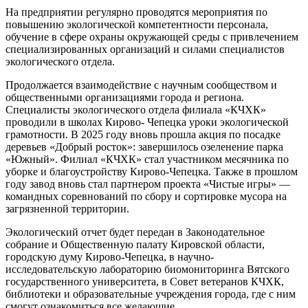
На предприятии регулярно проводятся мероприятия по
повышению экологической компетентности персонала,
обучение в сфере охраны окружающей среды с привлечением
специализированных организаций и силами специалистов
экологического отдела.
Продолжается взаимодействие с научным сообществом и
общественными организациями города и региона.
Специалисты экологического отдела филиала «КЧХК»
проводили в школах Кирово- Чепецка уроки экологической
грамотности. В 2025 году вновь прошла акция по посадке
деревьев «Добрый росток»: завершилось озеленение парка
«Южный». Филиал «КЧХК» стал участником месячника по
уборке и благоустройству Кирово-Чепецка. Также в прошлом
году завод вновь стал партнером проекта «Чистые игры» —
командных соревнований по сбору и сортировке мусора на
загрязненной территории.
Экологический отчет будет передан в Законодательное
собрание и Общественную палату Кировской области,
городскую думу Кирово-Чепецка, в научно-
исследовательскую лабораторию биомониторинга Вятского
государственного университета, в Совет ветеранов КЧХК,
библиотеки и образовательные учреждения города, где с ним
смогут ознакомиться все желающие.