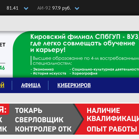
81.41
АИ-92
97.9 руб.
ОЙ
АФИША
КИБЕРКИРОВ