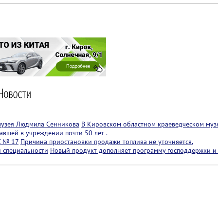
музея Людмила Сенникова
В Кировском областном краеведческом муз
авшей в учреждении почти 50 лет .
С № 17
Причина приостановки продажи топлива не уточняется.
й специальности
Новый продукт дополняет программу господдержки и 