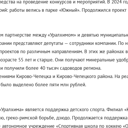
едства на проведение конкурсов и мероприятий. В 2024 го
ий: работы велись в парке «Южный». Продолжился проект 
м партнерстве между «Уралхимом» и девятью муниципальн
рании представляют депутаты — сотрудники компании. По 
проектов по различным направлениям. В этих же районах 
возрасте 55 лет и старше. Они получают минеральные удо
ии получили более 40 тысяч садоводов региона.
ениями Кирово-Чепецка и Кирово-Чепецкого района. На ре
у было выделено более пяти млн рублей.
Уралхима» является поддержка детского спорта. Филиал 
ю, греко-римской борьбе, дзюдо. Продолжается поддержка 
е автономное учреждение «Спортивная школа по хоккею «О