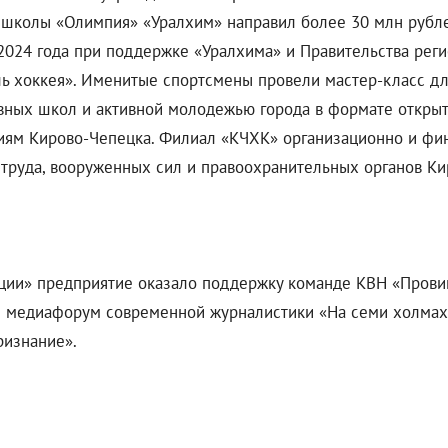
 школы «Олимпия» «Уралхим» направил более 30 млн рубле
 2024 года при поддержке «Уралхима» и Правительства рег
ь хоккея». Именитые спортсмены провели мастер-класс дл
вных школ и активной молодежью города в формате открыт
иям Кирово-Чепецка. Филиал «КЧХК» организационно и фин
 труда, вооруженных сил и правоохранительных органов К
ии» предприятие оказало поддержку команде КВН «Провинц
л медиафорум современной журналистики «На семи холмах.
ризнание».