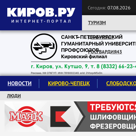
Сегодня:
07.08.2026
ТУРИЗМ
ДРАМТЕАТР
Следите за новостями:
РОСГВАРДИЯ43
НОВОСТИ
КИРОВО-ЧЕПЕЦК
СЛОБОДСК
ЛЮДИ
КРУЖКИ И СЕКЦИИ
ЗАВОДУ "МАЯК" 85 ЛЕТ
ЭКОЛОГИЯ