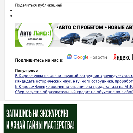
Поделиться публикацией
Подпишитесь на нас в:
Популярное
В Кирове ушла из жизни научный сотрудник краеведческого 
кандидата исторических наук, научного сотрудника, проработ
В Кирово-Чепецке временно ограничена продажа газа на АГЗ
Сбер запустил образовательный кредит на обучение по любо