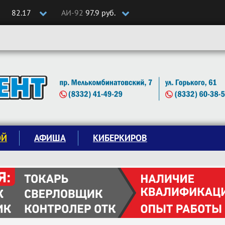
82.17
АИ-92
97.9 руб.
ОЙ
АФИША
КИБЕРКИРОВ