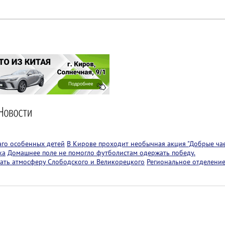
аго особенных детей
В Кирове проходит необычная акция "Добрые чае
ка
Домашнее поле не помогло футболистам одержать победу.
ать атмосферу Слободского и Великорецкого
Региональное отделение