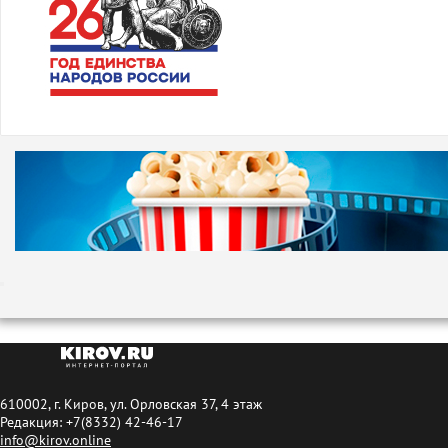
610002, г. Киров, ул. Орловская 37, 4 этаж
Редакция: +7(8332) 42-46-17
info@kirov.online