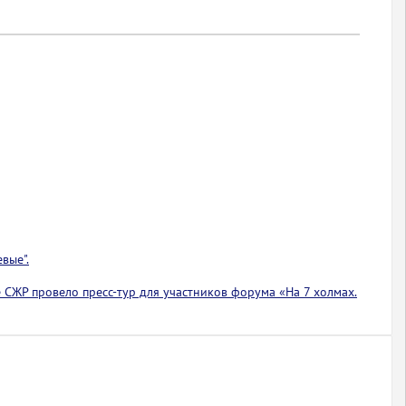
вые".
 СЖР провело пресс-тур для участников форума «На 7 холмах.