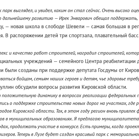
к парк выглядел, и увидел, каким он стал сейчас. Очень высоко о
 дальнейшему развитию — Ирек Энварович обещал поддержать, —
у, — новая школа в слободе Шевели — самая большая в рег
я. В распоряжении детей три спортзала, плавательный басс
кс и качество работ строителей, наградил строителей, которые
циальных учреждений — семейного Центра реабилитации д
и были созданы при поддержке депутата Госдумы от Киров
ься бойцам, семьям наших героев и детям, чье здоровье требуе
уллин обсудили вопросы развития Кировской области.
 положительную динамику в вопросах реализации федеральных 
лись о поддержке строительства новых дорог на участках, где
одов Кировской области. Так, в этом году регион вновь привле
в в муниципальных образованиях. Я предлагаю муниципалитетам
ах, продолжать участие в конкурсе. Есть примеры, когда проект
ризеров. Теперь в Лузе будет создан красивый парк с мемориаль