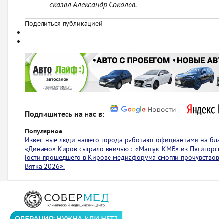
сказал Александр Соколов.
Поделиться публикацией
Подпишитесь на нас в:
Популярное
Известные люди нашего города работают официантами на бл
«Динамо» Киров сыграло вничью с ​​​​«Машук-КМВ» из Пятигорс
Гости прошедшего в Кирове медиафорума смогли прочувствов
Вятка 2026».