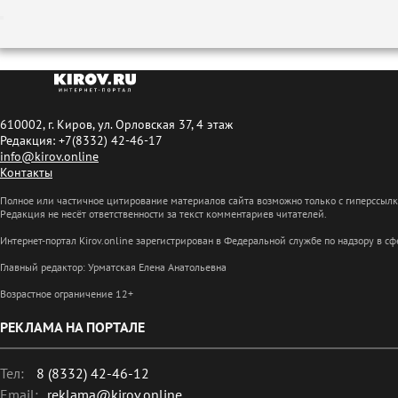
610002, г. Киров, ул. Орловская 37, 4 этаж
Редакция: +7(8332) 42-46-17
info@kirov.online
Контакты
Полное или частичное цитирование материалов сайта возможно только с гиперссыл
Редакция не несёт ответственности за текст комментариев читателей.
Интернет-портал Kirov.online зарегистрирован в Федеральной службе по надзору в 
Главный редактор: Урматская Елена Анатольевна
Возрастное ограничение 12+
РЕКЛАМА НА ПОРТАЛЕ
Тел:
8 (8332) 42-46-12
Email:
reklama@kirov.online