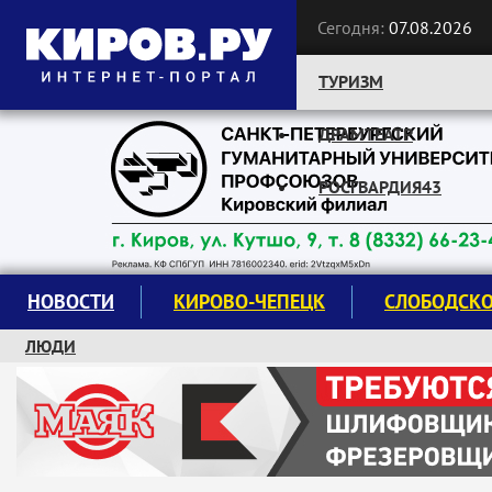
Сегодня:
07.08.2026
ТУРИЗМ
ДРАМТЕАТР
Следите за новостями:
РОСГВАРДИЯ43
НОВОСТИ
КИРОВО-ЧЕПЕЦК
СЛОБОДСК
ЛЮДИ
КРУЖКИ И СЕКЦИИ
ЗАВОДУ "МАЯК" 85 ЛЕТ
ЭКОЛОГИЯ