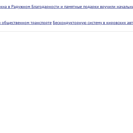
 окна в Радужном
Благодарности и памятные подарки вручили начальн
м общественном транспорте
Бескондукторную систему в кировских авт