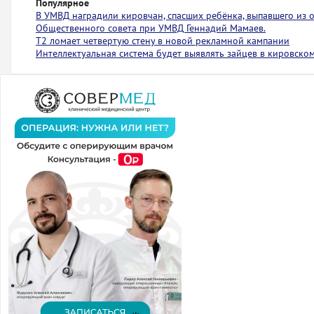
Популярное
В УМВД наградили кировчан, спасших ребёнка, выпавшего из
Общественного совета при УМВД Геннадий Мамаев.
Т2 ломает четвертую стену в новой рекламной кампании
Интеллектуальная система будет выявлять зайцев в кировско