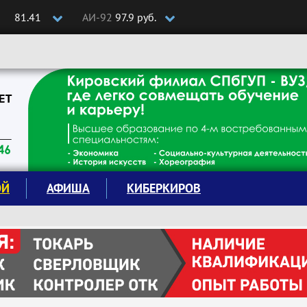
81.41
АИ-92
97.9 руб.
ОЙ
АФИША
КИБЕРКИРОВ