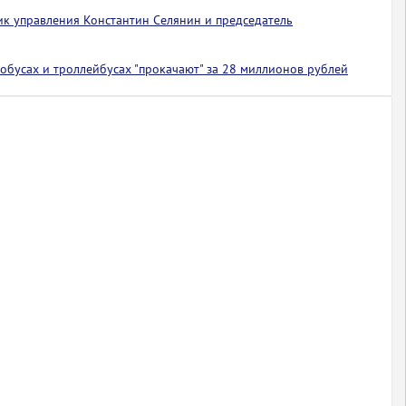
ик управления Константин Селянин и председатель
обусах и троллейбусах "прокачают" за 28 миллионов рублей