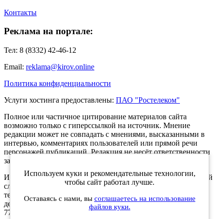
Контакты
Реклама на портале:
Тел: 8 (8332) 42-46-12
Email:
reklama@kirov.online
Политика конфиденциальности
Услуги хостинга предоставлены:
ПАО "Ростелеком"
Полное или частичное цитирование материалов сайта
возможно только с гиперссылкой на источник. Мнение
редакции может не совпадать с мнениями, высказанными в
интервью, комментариях пользователей или прямой речи
персонажей публикаций. Редакция не несёт ответственности
за текст комментариев читателей.
Используем куки и рекомендательные технологии,
Интернет-портал Kirov.online зарегистрирован в Федеральной
чтобы сайт работал лучше.
службе по надзору в сфере связи, информационных
технологий и массовых коммуникаций (Роскомнадзор) 5
Оставаясь с нами, вы
соглашаетесь на использование
декабря 2019 года. Регистрационный номер ЭЛ № ФС 77 -
файлов куки.
77189.