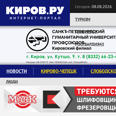
Сегодня:
08.08.2026
ТУРИЗМ
ДРАМТЕАТР
Следите за новостями:
РОСГВАРДИЯ43
НОВОСТИ
КИРОВО-ЧЕПЕЦК
СЛОБОДСК
ЛЮДИ
КРУЖКИ И СЕКЦИИ
ЗАВОДУ "МАЯК" 85 ЛЕТ
ЭКОЛОГИЯ