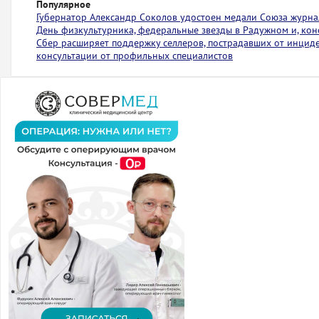
Популярное
Губернатор Александр Соколов удостоен медали Союза журна
День физкультурника, федеральные звезды в Радужном и, коне
Сбер расширяет поддержку селлеров, пострадавших от инциден
консультации от профильных специалистов