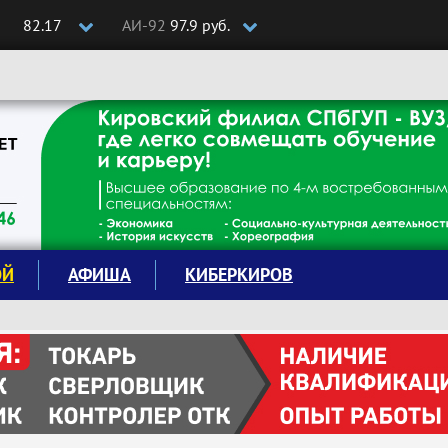
82.17
АИ-92
97.9 руб.
ОЙ
АФИША
КИБЕРКИРОВ