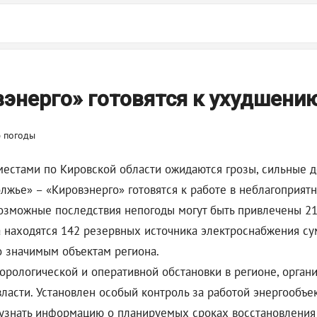
энерго» готовятся к ухудшени
местами по Кировской области ожидаются грозы, сильные д
лжье» – «Кировэнерго» готовятся к работе в неблагоприят
озможные последствия непогоды могут быть привлечены 215
 находятся 142 резервных источника электроснабжения су
о значимым объектам региона.
орологической и оперативной обстановки в регионе, орга
асти. Установлен особый контроль за работой энергообъек
 узнать информацию о планируемых сроках восстановления