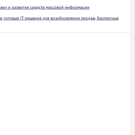
ржку и развитие средств массовой информации
е, готовые IT-решения для возобновления продаж, бесплатные