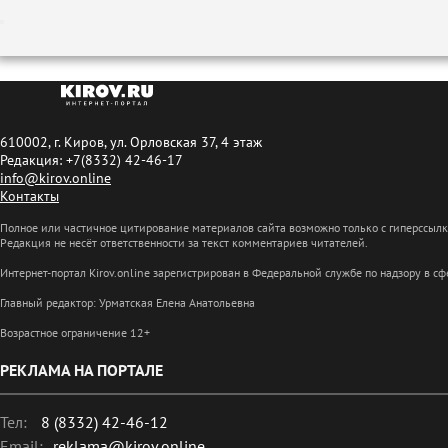
610002, г. Киров, ул. Орловская 37, 4 этаж
Редакция: +7(8332) 42-46-17
info@kirov.online
Контакты
Полное или частичное цитирование материалов сайта возможно только с гиперссыл
Редакция не несёт ответственности за текст комментариев читателей.
Интернет-портал Kirov.online зарегистрирован в Федеральной службе по надзору в 
Главный редактор: Урматская Елена Анатольевна
Возрастное ограничение 12+
РЕКЛАМА НА ПОРТАЛЕ
Тел:
8 (8332) 42-46-12
Email:
reklama@kirov.online