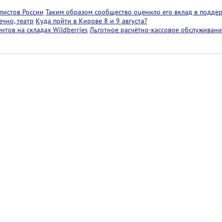
листов России
Таким образом сообщество оценило его вклад в подде
чно, театр
Куда пойти в Кирове 8 и 9 августа?
тов на складах Wildberries
Льготное расчётно-кассовое обслуживани