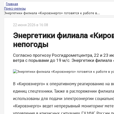
Главная
Пресс-релизы
Энергетики филиала «Кировэнерго» готовятся к работе в...
22 июня 2026 в 16:08
Энергетики филиала «Киров
непогоды
Согласно прогнозу Росгидрометцентра, 22 и 23 и
ветра с порывами до 19 м/с. Энергетики филиала 
В «Кировэнерго» к оперативному реагированию на в
единиц спецтехники. Также в распоряжении филиал
использованы для подачи электроэнергии социальн
«Кировэнерго» ведет непрерывный мониторинг мете
управления в кризисных ситуациях ГУ МЧС России п