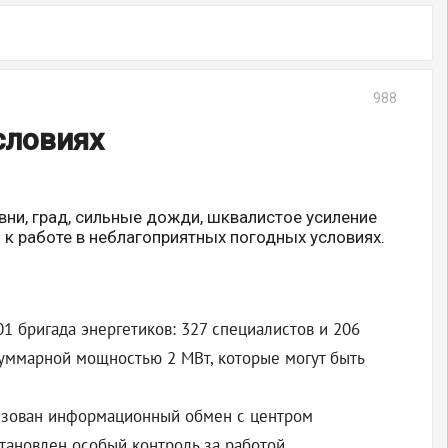
988
словиях
вни, град, сильные дожди, шквалистое усиление
 к работе в неблагоприятных погодных условиях.
 бригада энергетиков: 327 специалистов и 206
уммарной мощностью 2 МВт, которые могут быть
низован информационный обмен с центром
становлен особый контроль за работой