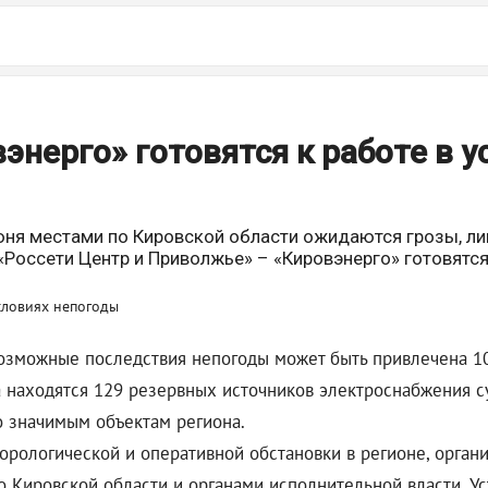
энерго» готовятся к работе в у
юня местами по Кировской области ожидаются грозы, ли
«Россети Центр и Приволжье» – «Кировэнерго» готовятся
озможные последствия непогоды может быть привлечена 101
а находятся 129 резервных источников электроснабжения с
о значимым объектам региона.
орологической и оперативной обстановки в регионе, орга
о Кировской области и органами исполнительной власти. У