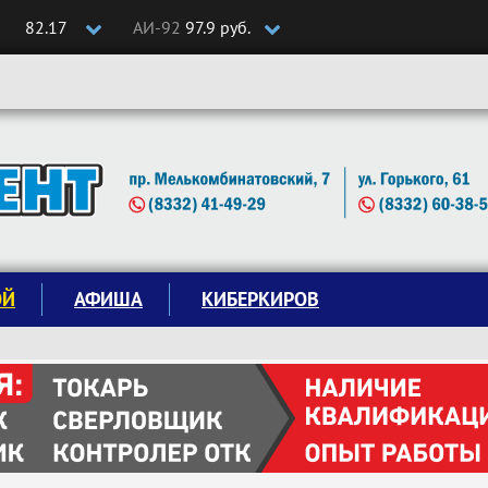
82.17
АИ-92
97.9 руб.
ОЙ
АФИША
КИБЕРКИРОВ