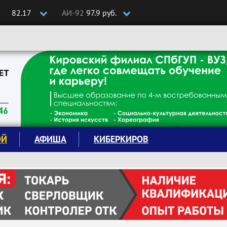
82.17
АИ-92
97.9 руб.
ОЙ
АФИША
КИБЕРКИРОВ