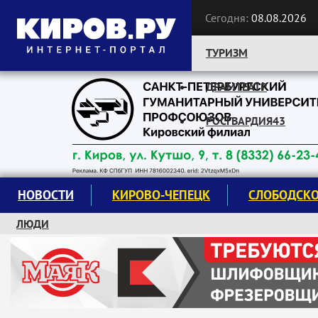
Сегодня:
08.08.2026
ТУРИЗМ
ДРАМТЕАТР
Следите за новостями:
РОСГВАРДИЯ43
НОВОСТИ
КИРОВО-ЧЕПЕЦК
СЛОБОДСК
ЛЮДИ
КРУЖКИ И СЕКЦИИ
ЗАВОДУ "МАЯК" 85 ЛЕТ
ЭКОЛОГИЯ