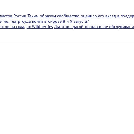
листов России
Таким образом сообщество оценило его вклад в подде
чно, театр
Куда пойти в Кирове 8 и 9 августа?
тов на складах Wildberries
Льготное расчётно-кассовое обслуживани