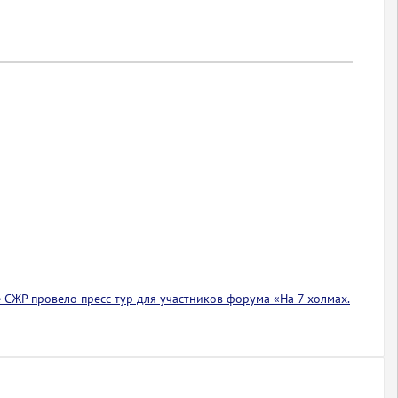
 СЖР провело пресс-тур для участников форума «На 7 холмах.