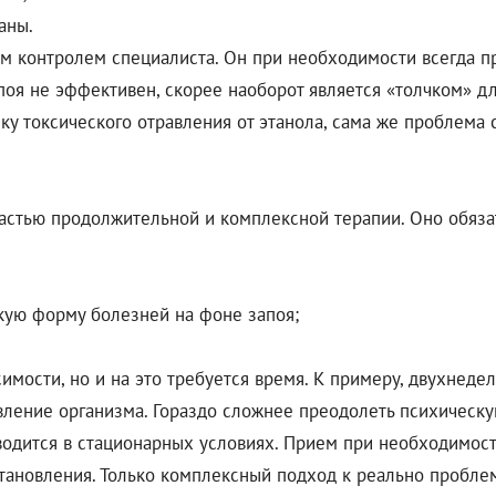
аны.
гим контролем специалиста. Он при необходимости всегда 
апоя не эффективен, скорее наоборот является «толчком» 
 токсического отравления от этанола, сама же проблема 
 частью продолжительной и комплексной терапии. Оно обяз
ую форму болезней на фоне запоя;
имости, но и на это требуется время. К примеру, двухнед
овление организма. Гораздо сложнее преодолеть психическ
одится в стационарных условиях. Прием при необходимост
становления. Только комплексный подход к реально проблем