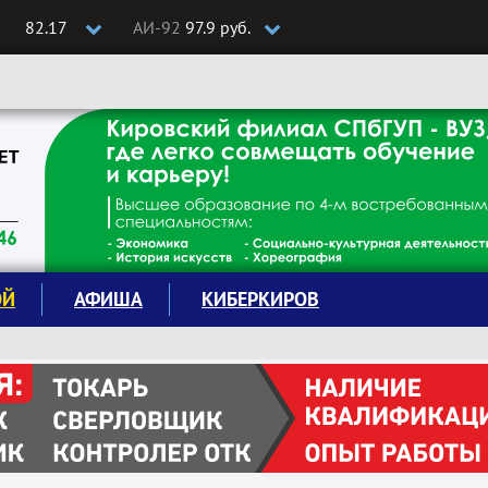
82.17
АИ-92
97.9 руб.
ОЙ
АФИША
КИБЕРКИРОВ