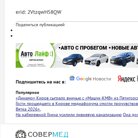
erid: 2VtzqwH58QW
Поделиться публикацией
Подпишитесь на нас в:
Популярное
«Динамо» Киров сыграло вничью с ​​​​«Машук-КМВ» из Пятигорс
Гости прошедшего в Кирове медиафорума смогли прочувствов
Вятка 2026».
На набережной Грина усилили ливневую канализацию
Она до