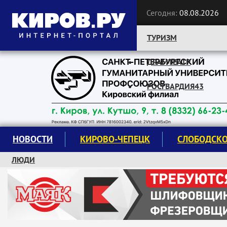
Сегодня:
08.08.2026
ТУРИЗМ
ДРАМТЕАТР
Следите за новостями:
РОСГВАРДИЯ43
НОВОСТИ
КИРОВО-ЧЕПЕЦК
СЛОБОДСК
ЛЮДИ
КРУЖКИ И СЕКЦИИ
ЗАВОДУ "МАЯК" 85 ЛЕТ
ЭКОЛОГИЯ