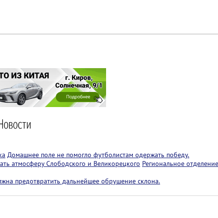
ка
Домашнее поле не помогло футболистам одержать победу.
ать атмосферу Слободского и Великорецкого
Региональное отделение
лжна предотвратить дальнейшее обрушение склона.