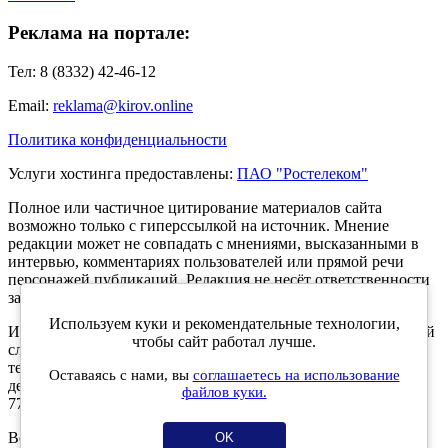
Реклама на портале:
Тел: 8 (8332) 42-46-12
Email:
reklama@kirov.online
Политика конфиденциальности
Услуги хостинга предоставлены:
ПАО "Ростелеком"
Полное или частичное цитирование материалов сайта
возможно только с гиперссылкой на источник. Мнение
редакции может не совпадать с мнениями, высказанными в
интервью, комментариях пользователей или прямой речи
персонажей публикаций. Редакция не несёт ответственности
за текст комментариев читателей.
Используем куки и рекомендательные технологии,
Интернет-портал Kirov.online зарегистрирован в Федеральной
чтобы сайт работал лучше.
службе по надзору в сфере связи, информационных
технологий и массовых коммуникаций (Роскомнадзор) 5
Оставаясь с нами, вы
соглашаетесь на использование
декабря 2019 года. Регистрационный номер ЭЛ № ФС 77 -
файлов куки.
77189.
Возрастное ограничение 12+
OK