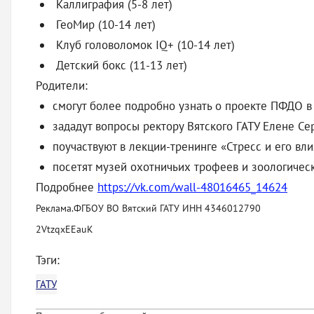
Каллиграфия (5-8 лет)
ГеоМир (10-14 лет)
Клуб головоломок IQ+ (10-14 лет)
Детский бокс (11-13 лет)
Родители:
смогут более подробно узнать о проекте ПФДО в
зададут вопросы ректору Вятского ГАТУ Елене С
поучаствуют в лекции-тренинге «Стресс и его вл
посетят музей охотничьих трофеев и зоологичес
Подробнее
https://vk.com/wall-48016465_14624
Реклама.ФГБОУ ВО Вятский ГАТУ ИНН 4346012790
2VtzqxEEauK
Тэги:
ГАТУ