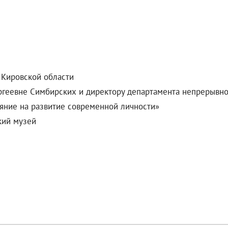
 Кировской области
ергеевне Симбирских и директору департамента непрерывн
ияние на развитие современной личности»
кий музей