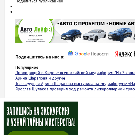
Поделиться публикацией
Подпишитесь на нас в:
Популярное
Проходящий в Кирове всероссийский медиафорум "На 7 холма
Арина Шарапова и другие
Телеведущая Арина Шарапова выступила на медиафоруме «На 
Ярослав Шулаков проверил ход ремонта лыжероллерной тра