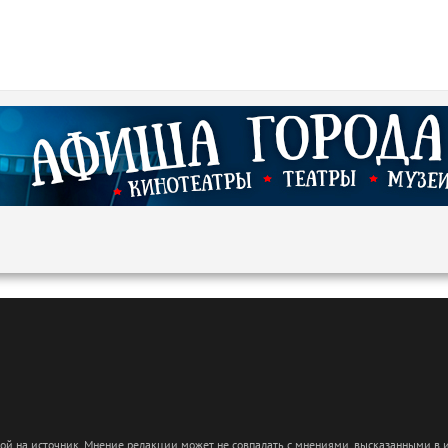
кой на источник. Мнение редакции может не совпадать с мнениями, высказанными в