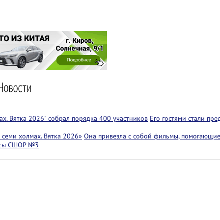
х. Вятка 2026" собрал порядка 400 участников
Его гостями стали пр
семи холмах. Вятка 2026»
Она привезла с собой фильмы, помогающие
ссы СШОР №3