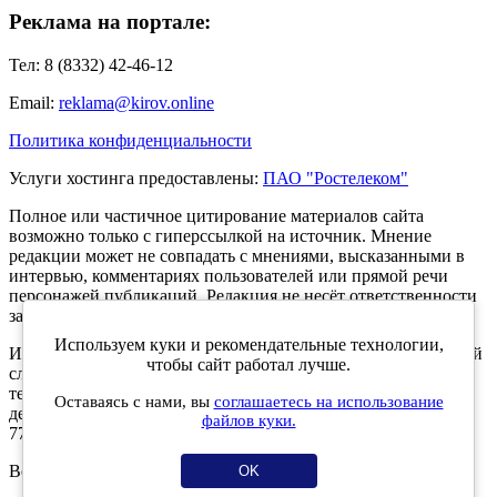
Реклама на портале:
Тел: 8 (8332) 42-46-12
Email:
reklama@kirov.online
Политика конфиденциальности
Услуги хостинга предоставлены:
ПАО "Ростелеком"
Полное или частичное цитирование материалов сайта
возможно только с гиперссылкой на источник. Мнение
редакции может не совпадать с мнениями, высказанными в
интервью, комментариях пользователей или прямой речи
персонажей публикаций. Редакция не несёт ответственности
за текст комментариев читателей.
Используем куки и рекомендательные технологии,
Интернет-портал Kirov.online зарегистрирован в Федеральной
чтобы сайт работал лучше.
службе по надзору в сфере связи, информационных
технологий и массовых коммуникаций (Роскомнадзор) 5
Оставаясь с нами, вы
соглашаетесь на использование
декабря 2019 года. Регистрационный номер ЭЛ № ФС 77 -
файлов куки.
77189.
Возрастное ограничение 12+
OK