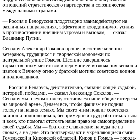
отношений стратегического партнерства и союзничества
между нашими странами.
— Россия и Белоруссия плодотворно взаимодействуют на
различных направлениях, эффективно координируют усилия
в противостоянии внешним угрозам и вызовам, — сказал
Владимир Путин.
Сегодня Александр Соколов прошел в составе колонны
ветеранов, трудящихся и творческой молодежи по
центральной улице Гомеля. Шествие завершилось
торжественным митингом и церемонией возложения венков и
цветов к Вечному огню у братской могилы советских воинов
и подпольщиков.
— Россия и Беларусь, действительно, связаны общей судьбой,
историей, победами, — сказал Александр Соколов. —
Сегодня мы плечом к плечу отстаиваем наши общие интересы
на мировой арене. Делаем все, чтобы фашизм не поднял
голову на наших землях. Мы свято чтим подвиг советских
воинов и подпольщиков, беспримерный труд работников тыла
и всех, кто помогал отстоять наше право на самоопределение
своей судьбы. Мы — братские славянские народы не на
словах, а на деле. Это подтверждают и укрепляющиеся связи
Гомельской и Кировской областей. Киров и Гомель — города-