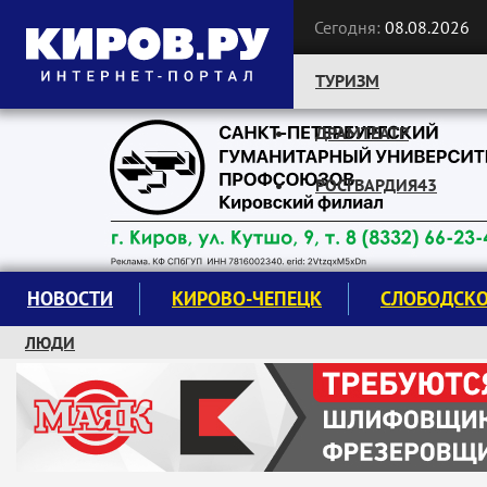
Сегодня:
08.08.2026
ТУРИЗМ
ДРАМТЕАТР
Следите за новостями:
РОСГВАРДИЯ43
НОВОСТИ
КИРОВО-ЧЕПЕЦК
СЛОБОДСК
ЛЮДИ
КРУЖКИ И СЕКЦИИ
ЗАВОДУ "МАЯК" 85 ЛЕТ
ЭКОЛОГИЯ