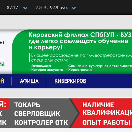
82.17
АИ-92
97.9 руб.
ОЙ
АФИША
КИБЕРКИРОВ