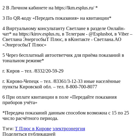
2 В Личном кабинете на https://lkm.esplus.ru/ *
3 По QR-коду «Передать показания» на квитанции*
4 Виртуальному консультанту Светлане в разделе Онлайн-
чат* на https://kirov.esplus.ru, в Телеграм - @Esplusbot, в Viber –
Светлана ЭнергосбыТ Плюс, в вКонтакте - Светлана.АО
«ЭнергосбыТ Плюс»
5 Через бесплатный автоответчик для приёма показаний в
тональном режиме*
г. Киров – тел. /8332/20-59-29
г. Кирово-Чепецк – тел. /83361/3-12-33 иные населённые
пункты Кировской обл. – тел. 8-800-700-8077
6 При оплате квитанции в поле «Передайте показания
приборов учёта»
*Передача показаний данным способом возможна с 15 по 25
число расчётного периода.
Тэги:
Т Плюс в Кирове
электроэнергия
Поделиться публикацией