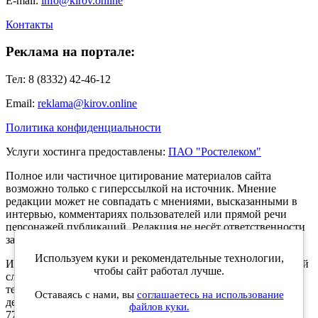
E-mail:
info@kirov.online
Контакты
Реклама на портале:
Тел: 8 (8332) 42-46-12
Email:
reklama@kirov.online
Политика конфиденциальности
Услуги хостинга предоставлены:
ПАО "Ростелеком"
Полное или частичное цитирование материалов сайта
возможно только с гиперссылкой на источник. Мнение
редакции может не совпадать с мнениями, высказанными в
интервью, комментариях пользователей или прямой речи
персонажей публикаций. Редакция не несёт ответственности
за текст комментариев читателей.
Используем куки и рекомендательные технологии,
Интернет-портал Kirov.online зарегистрирован в Федеральной
чтобы сайт работал лучше.
службе по надзору в сфере связи, информационных
технологий и массовых коммуникаций (Роскомнадзор) 5
Оставаясь с нами, вы
соглашаетесь на использование
декабря 2019 года. Регистрационный номер ЭЛ № ФС 77 -
файлов куки.
77189.