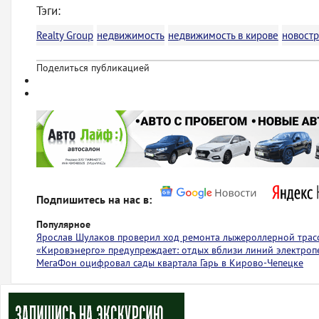
Тэги:
Realty Group
недвижимость
недвижимость в кирове
новостр
Поделиться публикацией
Подпишитесь на нас в:
Популярное
Ярослав Шулаков проверил ход ремонта лыжероллерной тра
«Кировэнерго» предупреждает: отдых вблизи линий электроп
МегаФон оцифровал сады квартала Гарь в Кирово-Чепецке