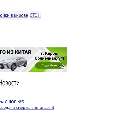
ойки в кирове
СТЭН
ссы СШОР №3
ередачи смертельно опасен!