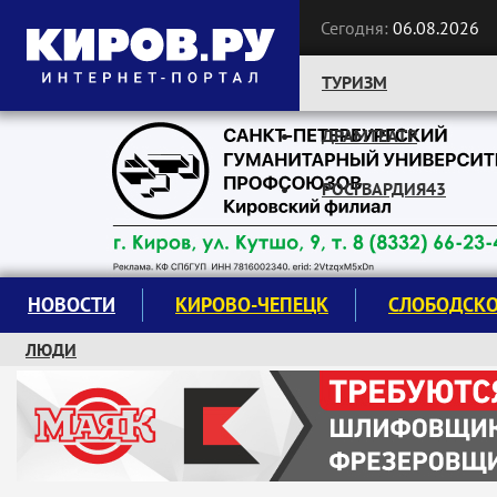
Сегодня:
06.08.2026
ТУРИЗМ
ДРАМТЕАТР
Следите за новостями:
РОСГВАРДИЯ43
НОВОСТИ
КИРОВО-ЧЕПЕЦК
СЛОБОДСК
ЛЮДИ
КРУЖКИ И СЕКЦИИ
ЗАВОДУ "МАЯК" 85 ЛЕТ
ЭКОЛОГИЯ