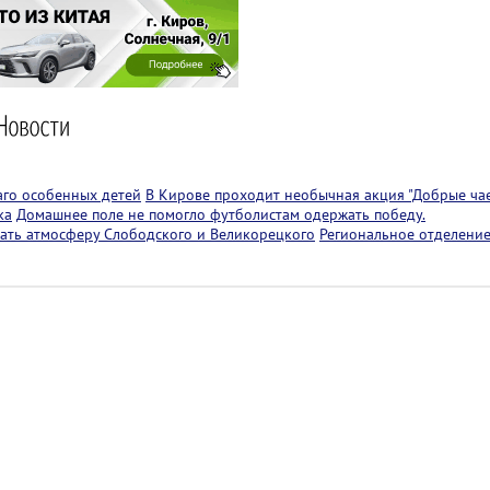
аго особенных детей
В Кирове проходит необычная акция "Добрые чае
ка
Домашнее поле не помогло футболистам одержать победу.
ать атмосферу Слободского и Великорецкого
Региональное отделение