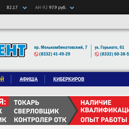
82.17
АИ-92
97.9 руб.
ОЙ
АФИША
КИБЕРКИРОВ