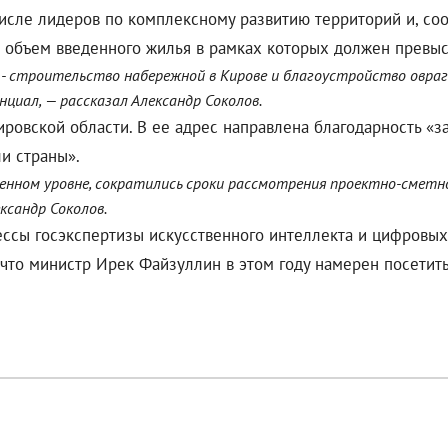
числе лидеров по комплексному развитию территорий и, соо
й объем введенного жилья в рамках которых должен превыс
 строительство набережной в Кирове и благоустройство овраго
иал, — рассказал Александр Соколов.
ировской области. В ее адрес направлена благодарность «з
и страны».
енном уровне, сократились сроки рассмотрения проектно-сметно
ксандр Соколов.
ессы госэкспертизы искусственного интеллекта и цифровы
 что министр Ирек Файзуллин в этом году намерен посетить