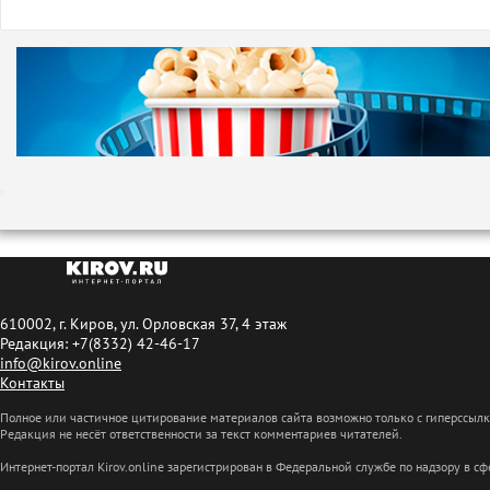
610002, г. Киров, ул. Орловская 37, 4 этаж
Редакция: +7(8332) 42-46-17
info@kirov.online
Контакты
Полное или частичное цитирование материалов сайта возможно только с гиперссыл
Редакция не несёт ответственности за текст комментариев читателей.
Интернет-портал Kirov.online зарегистрирован в Федеральной службе по надзору в 