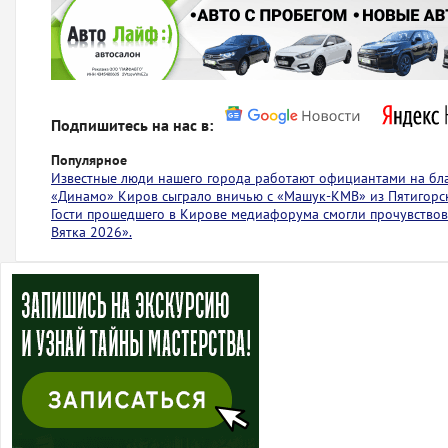
Подпишитесь на нас в:
Популярное
Известные люди нашего города работают официантами на бл
«Динамо» Киров сыграло вничью с ​​​​«Машук-КМВ» из Пятигорс
Гости прошедшего в Кирове медиафорума смогли прочувствов
Вятка 2026».