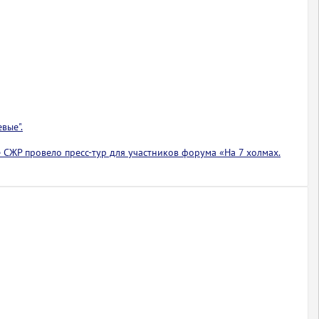
вые".
 СЖР провело пресс-тур для участников форума «На 7 холмах.