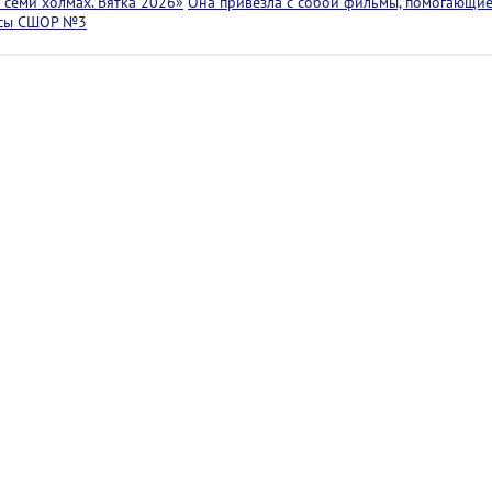
семи холмах. Вятка 2026»
Она привезла с собой фильмы, помогающие
ссы СШОР №3