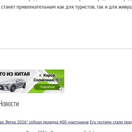
станет привлекательным как для туристов, так и для живу
х. Вятка 2026" собрал порядка 400 участников
Его гостями стали пр