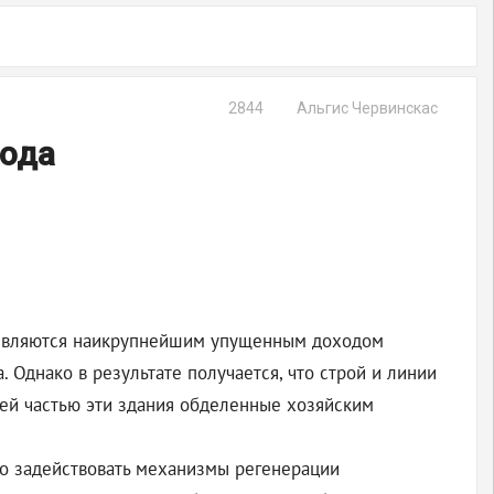
2844
Альгис Червинскас
рода
 и являются наикрупнейшим упущенным доходом
. Однако в результате получается, что строй и линии
шей частью эти здания обделенные хозяйским
мо задействовать механизмы регенерации