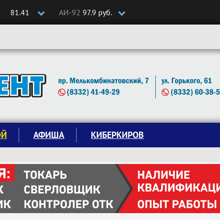
81.41
АИ-92
97.9 руб.
ОЙ
АФИША
КИБЕРКИРОВ