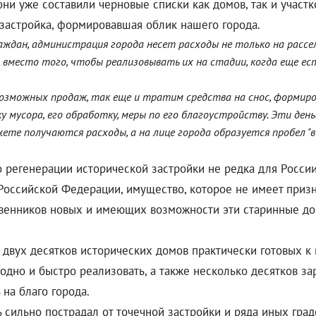
 они уже составили черновые списки как домов, так и учас
 застройка, формировавшая облик нашего города.
раждан, администрация города несет расходы не только на рассе
 вместо того, чтобы реализовывать их на стадии, когда еще ест
возможных продаж, так еще и тратим средства на снос, формиро
у мусора, его обработку, меры по его благоустройству. Эти ден
ете получаются расходы, а на лице города образуется пробел "в
регенерации исторической застройки не редка для России. Г
Российской Федерации, имущество, которое не имеет приз
твенников новых и имеющих возможности эти старинные дом
двух десятков исторических домов практически готовых к 
ыгодно и быстро реализовать, а также несколько десятков 
на благо города.
 сильно пострадал от точечной застройки и ряда иных град