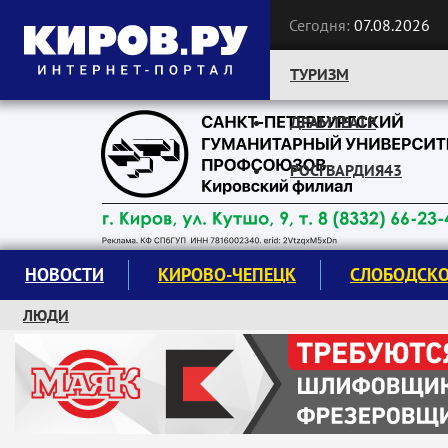
Сегодня:
07.08.2026
ТУРИЗМ
ДРАМТЕАТР
Следите за новостями:
РОСГВАРДИЯ43
НОВОСТИ
КИРОВО-ЧЕПЕЦК
СЛОБОДСК
ЛЮДИ
КРУЖКИ И СЕКЦИИ
ЗАВОДУ "МАЯК" 85 ЛЕТ
ЭКОЛОГИЯ