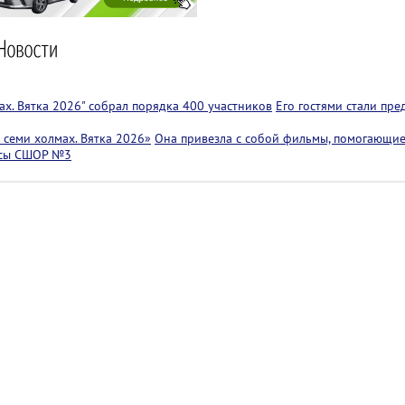
х. Вятка 2026" собрал порядка 400 участников
Его гостями стали пр
семи холмах. Вятка 2026»
Она привезла с собой фильмы, помогающие
ссы СШОР №3