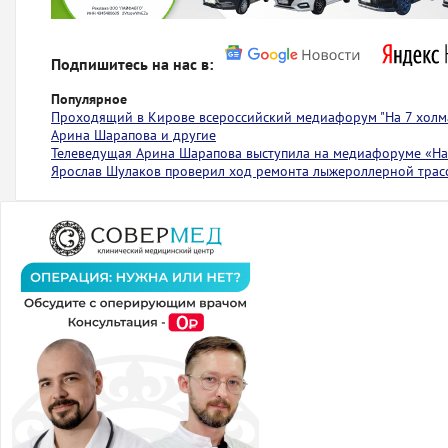
Подпишитесь на нас в:
Популярное
Проходящий в Кирове всероссийский медиафорум "На 7 холма
Арина Шарапова и другие
Телеведущая Арина Шарапова выступила на медиафоруме «На 
Ярослав Шулаков проверил ход ремонта лыжероллерной тра