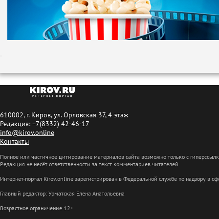
610002, г. Киров, ул. Орловская 37, 4 этаж
Редакция: +7(8332) 42-46-17
info@kirov.online
Контакты
Полное или частичное цитирование материалов сайта возможно только с гиперссыл
Редакция не несёт ответственности за текст комментариев читателей.
Интернет-портал Kirov.online зарегистрирован в Федеральной службе по надзору в 
Главный редактор: Урматская Елена Анатольевна
Возрастное ограничение 12+