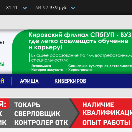
81.41
АИ-92
97.9 руб.
ОЙ
АФИША
КИБЕРКИРОВ