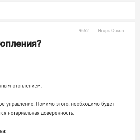
9652
Игорь Очков
топления?
ечным отоплением.
ое управление. Помимо этого, необходимо будет
тся нотариальная доверенность.
ва: