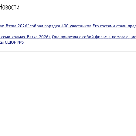
х. Вятка 2026" собрал порядка 400 участников
Его гостями стали пр
семи холмах. Вятка 2026»
Она привезла с собой фильмы, помогающие
ссы СШОР №3