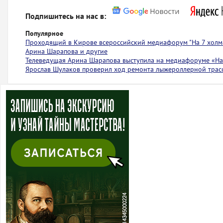
Подпишитесь на нас в:
Популярное
Проходящий в Кирове всероссийский медиафорум "На 7 холма
Арина Шарапова и другие
Телеведущая Арина Шарапова выступила на медиафоруме «На 
Ярослав Шулаков проверил ход ремонта лыжероллерной тра