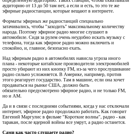
определенную аудиторию. Таких станций, чтобы охватывали
аудиторию от 13 до 50 там нет, а если и есть, то это те же
эфирные радиостанции, которые вещают в интернете.
Форматы эфирных же радиостанций специально
затачивались, чтобы "заходить" максимальному количеству
народа. Поэтому эфирное радио многие слушают в
автомобиле. Сидя за рулем очень неудобно искать музыку с
телефона, тогда как эфирное радио можно включить и
спокойно, и, главное, безопасно ехать.
Над эфирным радио в автомобилях нависла угроза иного
плана - некоторые китайские производители электромобилей
просто убирают из них кнопку FM, из-за чего прослушивание
радио сильно усложняется. В Америке, например, против
этого реагирует государство. Там в машине, если она хочет
продаваться на рынке США, должно быть
обязательно предусмотрено эфирное радио, и не только FM,
но и AM.
Да и в связи с последними событиями, когда у нас отключали
интернет, эфирное радио продолжало работать. Как говорит
Евгений Маргулис в фильме "Короткие волны", радио - как
таракан, после ядерной войны все умрут, а радио останется.
Сами как часто слушаете радио?