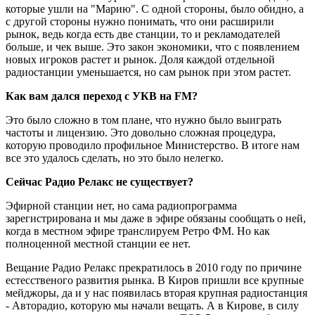
которые ушли на "Марию". С одной стороны, было обидно, а
с другой стороны нужно понимать, что они расширили
рынок, ведь когда есть две станции, то и рекламодателей
больше, и чек выше. Это закон экономики, что с появлением
новых игроков растет и рынок. Доля каждой отдельной
радиостанции уменьшается, но сам рынок при этом растет.
Как вам дался переход с УКВ на FM?
Это было сложно в том плане, что нужно было выиграть
частоты и лицензию. Это довольно сложная процедура,
которую проводило профильное Министерство. В итоге нам
все это удалось сделать, но это было нелегко.
Сейчас Радио Релакс не существует?
Эфирной станции нет, но сама радиопрограмма
зарегистрирована и мы даже в эфире обязаны сообщать о ней,
когда в местном эфире транслируем Ретро ФМ. Но как
полноценной местной станции ее нет.
Вещание Радио Релакс прекратилось в 2010 году по причине
естесственого развития рынка. В Киров пришли все крупные
мейджоры, да и у нас появилась вторая крупная радиостанция
- Авторадио, которую мы начали вещать. А в Кирове, в силу