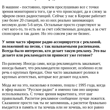
В машине - постоянно, причем прослушиваю все с точки
зрения мониторинга того, где и что происходит, да и слежу за
эфиром своих радиостанций. Сейчас у нас в Кирове работает
уже более 20 станций, но из них реально занимающих
весомую долю 5-6 штук. Остальные просто существуют за
счет кого-то, то есть не за счет собственных доходов, а за счет
спонсоров и так далее. Но это совсем уже не бизнес.
У меня часто эфирное радио ассоциируется с рекламой,
положенной на песни, с так называемыми распевками.
Всегда было интересно, кто делает такую рекламу. Это вы
делаете или рекламодатели приносят уже готовое?
По-разному. Иногда сами, когда рекламодатель заказывает,
иногда бывает, что рекламодатели приносят, особенно если
речь о крупных брендах. Они часто заказывают ролики в
крупных агентствах, которые все делают под ключ.
Мода же на это, насколько я помню, пошла с 1995 года, когда
в эфир вышло "Русское радио" и именно там оно широко
использовалось. С точки зрения маркетинга, этот шаг
правильный. Распетое рекламное сообщение лучше ложится.
Сказанное просто так ты не запомнишь, а распетое буквально
въедается в память и ты хочешь или не хочешь, но все равно