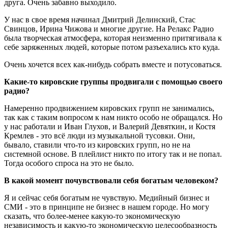
друга. Очень забавно выходило.
У нас в свое время начинал Дмитрий Делинский, Стас
Свинцов, Ирина Чижова и многие другие. На Релакс Радио
была творческая атмосфера, которая неизменно притягивала к
себе заряженных людей, которые потом разъехались кто куда.
Очень хочется всех как-нибудь собрать вместе и потусоваться.
Какие-то кировские группы продвигали с помощью своего
радио?
Намеренно продвижением кировских групп не занимались,
так как с таким вопросом к нам никто особо не обращался. Но
у нас работали и Иван Глухов, и Валерий Девяткин, и Костя
Кремлев - это всё люди из музыкальной тусовки. Они,
бывало, ставили что-то из кировских групп, но не на
системной основе. В плейлист никто по итогу так и не попал.
Тогда особого спроса на это не было.
В какой момент почувствовали себя богатым человеком?
Я и сейчас себя богатым не чувствую. Медийный бизнес и
СМИ - это в принципе не бизнес в нашем городе. Но могу
сказать, что более-менее какую-то экономическую
независимость и какую-то экономическую целесообразность