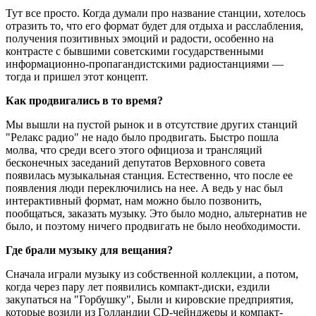
Тут все просто. Когда думали про название станции, хотелось
отразить то, что его формат будет для отдыха и расслабления,
получения позитивных эмоций и радости, особенно на
контрасте с бывшими советскими государственными
информационно-пропагандистскими радиостанциями —
тогда и пришел этот концепт.
Как продвигались в то время?
Мы вышли на пустой рынок и в отсутствие других станций
"Релакс радио" не надо было продвигать. Быстро пошла
молва, что среди всего этого официоза и трансляций
бесконечных заседаний депутатов Верховного совета
появилась музыкальная станция. Естественно, что после ее
появления люди переключились на нее. А ведь у нас был
интерактивный формат, нам можно было позвонить,
пообщаться, заказать музыку. Это было модно, альтернатив не
было, и поэтому ничего продвигать не было необходимости.
Где брали музыку для вещания?
Сначала играли музыку из собственной коллекции, а потом,
когда через пару лет появились компакт-диски, ездили
закупаться на "Горбушку", Были и кировские предприятия,
которые возили из Голландии CD-чейнджеры и компакт-