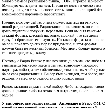
малого размера рекламного рынка, TOP-5 игроков забирают
бОльшую часть денег на нем. И если не влезть в число этих
пяти лучших, то есть опасность стать нишевой станцией без
возможности нормально зарабатывать.
Именно поэтому сейчас очень сложно влиться на рынок с
новой радиостанцией. Радиостанции появляются, но свою
долю аудитории получить нереально. Если бы был какой-то
свежий формат, который настолько модный, что все люди
сразу бы бросились его слушать. Но такого формата давно не
было и пока что до сих пор не придумано, и этот формат
должен быть не местным брендом. Местному бренду намного
сложнее продавть рекламу.
Поэтому с Радио Релакс у нас возникла дилемма, что либо мы
занимаемся бизнесом здесь и сейчас, транслируя мощного
партнера, либо тратим собственные деньги на то, чтобы у нас
была своя радиостанция. Выбор был очевиден, тем более, что
расходы на местную радиостанцию гораздо выше.
Рынок заставил сделать такой выбор. Либо ты сохранял свою
долю на рынке, либо ты оставался патриотом, но становился
беднее
У вас сейчас две радиостанции - Авторадио и Ретро ФМ. С
какой из них первой, так сказать, законтрактовались?