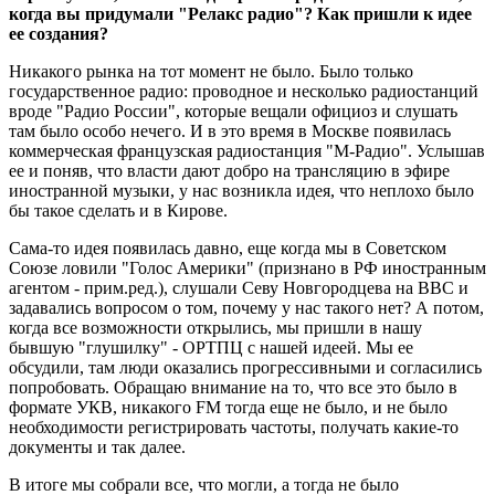
когда вы придумали "Релакс радио"? Как пришли к идее
ее создания?
Никакого рынка на тот момент не было. Было только
государственное радио: проводное и несколько радиостанций
вроде "Радио России", которые вещали официоз и слушать
там было особо нечего. И в это время в Москве появилась
коммерческая французская радиостанция "М-Радио". Услышав
ее и поняв, что власти дают добро на трансляцию в эфире
иностранной музыки, у нас возникла идея, что неплохо было
бы такое сделать и в Кирове.
Сама-то идея появилась давно, еще когда мы в Советском
Союзе ловили "Голос Америки" (признано в РФ иностранным
агентом - прим.ред.), слушали Севу Новгородцева на BBC и
задавались вопросом о том, почему у нас такого нет? А потом,
когда все возможности открылись, мы пришли в нашу
бывшую "глушилку" - ОРТПЦ с нашей идеей. Мы ее
обсудили, там люди оказались прогрессивными и согласились
попробовать. Обращаю внимание на то, что все это было в
формате УКВ, никакого FM тогда еще не было, и не было
необходимости регистрировать частоты, получать какие-то
документы и так далее.
В итоге мы собрали все, что могли, а тогда не было