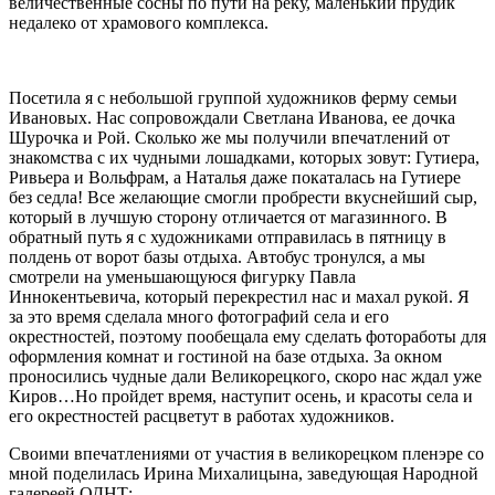
величественные сосны по пути на реку, маленький прудик
недалеко от храмового комплекса.
Посетила я с небольшой группой художников ферму семьи
Ивановых. Нас сопровождали Светлана Иванова, ее дочка
Шурочка и Рой. Сколько же мы получили впечатлений от
знакомства с их чудными лошадками, которых зовут: Гутиера,
Ривьера и Вольфрам, а Наталья даже покаталась на Гутиере
без седла! Все желающие смогли пробрести вкуснейший сыр,
который в лучшую сторону отличается от магазинного. В
обратный путь я с художниками отправилась в пятницу в
полдень от ворот базы отдыха. Автобус тронулся, а мы
смотрели на уменьшающуюся фигурку Павла
Иннокентьевича, который перекрестил нас и махал рукой. Я
за это время сделала много фотографий села и его
окрестностей, поэтому пообещала ему сделать фотоработы для
оформления комнат и гостиной на базе отдыха. За окном
проносились чудные дали Великорецкого, скоро нас ждал уже
Киров…Но пройдет время, наступит осень, и красоты села и
его окрестностей расцветут в работах художников.
Своими впечатлениями от участия в великорецком пленэре со
мной поделилась Ирина Михалицына, заведующая Народной
галереей ОДНТ: