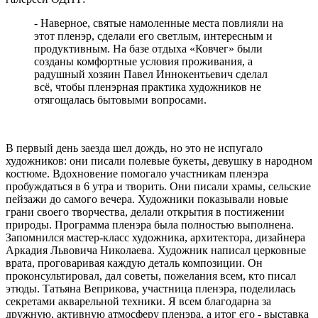
- Наверное, святые намоленные места повлияли на
этот пленэр, сделали его светлым, интересным и
продуктивным. На базе отдыха «Ковчег» были
созданы комфортные условия проживания, а
радушный хозяин Павел Иннокентьевич сделал
всё, чтобы пленэрная практика художников не
отягощалась бытовыми вопросами.
В первый день заезда шел дождь, но это не испугало
художников: они писали полевые букеты, девушку в народном
костюме. Вдохновение помогало участникам пленэра
пробуждаться в 6 утра и творить. Они писали храмы, сельские
пейзажи до самого вечера. Художники показывали новые
грани своего творчества, делали открытия в постижении
природы. Программа пленэра была полностью выполнена.
Запомнился мастер-класс художника, архитектора, дизайнера
Аркадия Львовича Николаева. Художник написал церковные
врата, проговаривая каждую деталь композиции. Он
проконсультировал, дал советы, пожелания всем, кто писал
этюды. Татьяна Веприкова, участница пленэра, поделилась
секретами акварельной техники. Я всем благодарна за
дружную, активную атмосферу пленэра, а итог его - выставка