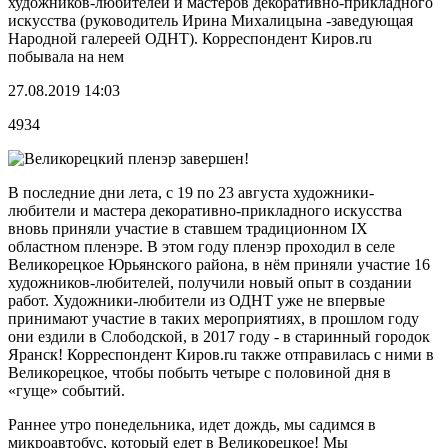
художников-любителей и мастеров декоративно-прикладного
искусства (руководитель Ирина Михалицына -заведующая
Народной галереей ОДНТ). Корреспондент Киров.ru
побывала на нем
27.08.2019 14:03
4934
В последние дни лета, с 19 по 23 августа художники-
любители и мастера декоративно-прикладного искусства
вновь приняли участие в ставшем традиционном IX
областном пленэре. В этом году пленэр проходил в селе
Великорецкое Юрьянского района, в нём приняли участие 16
художников-любителей, получили новый опыт в создании
работ. Художники-любители из ОДНТ уже не впервые
принимают участие в таких мероприятиях, в прошлом году
они ездили в Слободской, в 2017 году - в старинный городок
Яранск! Корреспондент Киров.ru также отправилась с ними в
Великорецкое, чтобы побыть четыре с половиной дня в
«гуще» событий.
Раннее утро понедельника, идет дождь, мы садимся в
микроавтобус, который едет в Великорецкое! Мы