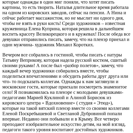
которые однажды в один миг поняли, что хотят писать
картины, то есть творить. Наталья длительное время работала
на одном из кировских заводов, сейчас на пенсии. А Нина и
сейчас работает массажистом, но не мыслит ни одного дня,
чтобы не взять в руки кисть! Среди художников – известная
кружевница Елена Куприна, которая решила в дальнейшем
воспеть красоту Великорецкого и в кружевах! После обеда все
девушки отправились писать, замечу, что на пленэр приехал и
один мужчина- художник Михаил Коротких.
Вечером все собрались в гостиной, чтобы писать с натуры
Татьяну Веприкову, которая надела русский костюм, сшитый
своими руками! А после был «разбор полетов», замечу, что
каждый вечер художники собирались вместе, чтобы
поделиться впечатлениями и обсудить работы друг друга или
что- то подсказать коллегам. Однажды к нам заглянули и
московские гости, которые приехали посмотреть знаменитое
село! Я познакомилась на пленэре с молодыми девушками-
педагогами Марией Куклиной и Алиной Борисюк из
кировского центра « Вдохновение» ( студия « Этюд»),
которые на такой вятский пленэр вместе со своими коллегами
Еленой Поскребышевой и Светланой Дубровиной попали
впервые. Недавно они побывали и в Крыму. Все четверо
преподают изобразительное искусство детям, на мой взгляд,
педагоги такого уровня воспитают достойных художников.