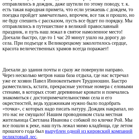
отправлялись в дождик, даже шутили по этому поводу, т. к.
есть такая народная примета, что если уезжаешь с дождем, то
поездка пройдет замечательно, впрочем, все так и прошло, но
не буду спешить с рассказом, пусть все будет по порядку. Мы
отправлялись в путешествие в великий православный
праздник, и путь наш лежал в святое намоленное место!
Доехали быстро, где-то 1 час 20 минут ушло на дорогу до
села. При подъезде к Великорецкому заколотилось сердце,
красота величественных храмов всегда поражает!
Доехали до здания почты и сразу же повернули направо.
Через несколько метров наша база отдыха, где нас встречал
уже ее хозяин Павел Иннокентьевич Трудоношин. Быстро
разместились, кстати, прекрасные уютные номера c еловыми
стенами, в которых стоят деревянные кровати и помчались
знакомиться с достопримечательностями села и его
окрестностей, ведь художникам нужно было подобрать
«точки», с которых надо писать натуру. Дождик накрапал, но
это нас не смущало! Нашим проводником стала местная
жительница Светлана Иванова с собакой по кличке Рой. Мы
все пошли к реке, наш путь лежал мимо кладбища, где летом
прошлого года был
вырублен одной из кировский компаний
реликтовый лес
.