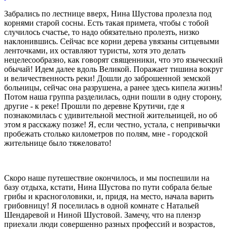
Забрались по лестнице вверх, Нина Шустова пролезла под
корнями старой сосны. Есть такая примета, чтобы с тобой
случилось счастье, то надо обязательно пролезть, низко
наклонившись. Сейчас все корни дерева увязаны ситцевыми
ленточками, их оставляют туристы, хотя это делать
нецелесообразно, как говорят священники, что это языческий
обычай! Идем далее вдоль Великой. Поражает тишина вокруг
и величественность реки! Дошли до заброшенной земской
больницы, сейчас она разрушена, а ранее здесь кипела жизнь!
Потом наша группа разделилась, одни пошли в одну сторону,
другие - к реке! Прошли по деревне Крутичи, где я
познакомилась с удивительной местной жительницей, но об
этом я расскажу позже! Я, если честно, устала, с непривычки
пробежать столько километров по полям, мне - городской
жительнице было тяжеловато!
Скоро наше путешествие окончилось, и мы поспешили на
базу отдыха, кстати, Нина Шустова по пути собрала белые
грибы и красноголовики, и, придя, на место, начала варить
грибовницу! Я поселилась в одной комнате с Натальей
Шендаревой и Ниной Шустовой. Замечу, что на пленэр
приехали люди совершенно разных профессий и возрастов,