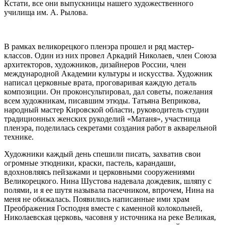
Кстати, все они выпускницы нашего художественного
училища им. А. Рылова.
В рамках великорецкого пленэра прошел и ряд мастер-
классов. Один из них провел Аркадий Николаев, член Союза
архитекторов, художников, дизайнеров России, член
международной Академии культуры и искусства. Художник
написал церковные врата, проговаривая каждую деталь
композиции. Он проконсультировал, дал советы, пожелания
всем художникам, писавшим этюды. Татьяна Веприкова,
народный мастер Кировской области, руководитель студии
традиционных женских рукоделий «Матаня», участница
пленэра, поделилась секретами создания работ в акварельной
технике.
Художники каждый день спешили писать, захватив свои
огромные этюдники, краски, пастель, карандаши,
вдохновляясь пейзажами и церковными сооружениями
Великорецкого. Нина Шустова надевала дождевик, шляпу с
полями, и я ее шутя называла пасечником, впрочем, Нина на
меня не обижалась. Появились написанные ими храм
Преображения Господня вместе с каменной колокольней,
Николаевская церковь, часовня у источника на реке Великая,