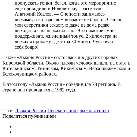
пропускать гонки, бегал, когда это мероприятие
ещё проводили в Нововятске, - рассказал
Анатолий Козлов. — С юности занимаюсь
лыжами, и во взрослом возрасте не бросил. Сейчас
мои сверстники зачастую даже из дома редко
выходят, а я на лыжах бегаю. Это помогает мне
поддерживать жизненный тонус. 2 километра на
лыжах я прохожу где-то за 30 минут. Чувствую
себя бодро!
Также «Лыжня России» состоялась и в других городах
Кировской области. Около тысячи человек вышли на старт в
Котельничском, Унинском, Кикнурском, Верхошижемском и
Белохолуницком районах.
В этом году «Лыжня России» объединила 73 региона. В
стране она проводится с 1982 года.
Тэги:
Лыжня России
Перекоп
спорт
лыжная гонка
Поделиться публикацией