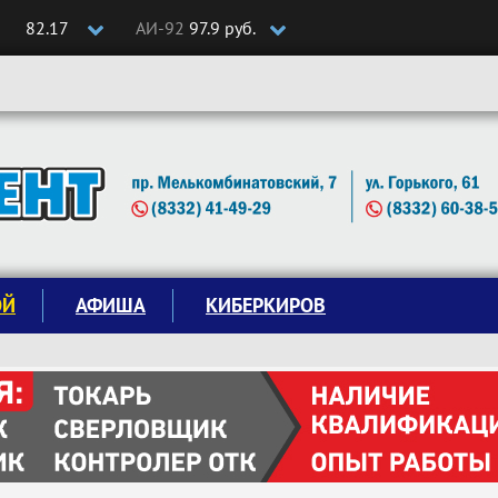
82.17
АИ-92
97.9 руб.
ОЙ
АФИША
КИБЕРКИРОВ