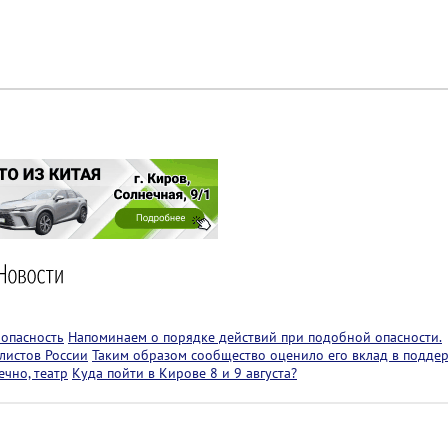
 опасность
Напоминаем о порядке действий при подобной опасности.
листов России
Таким образом сообщество оценило его вклад в подде
чно, театр
Куда пойти в Кирове 8 и 9 августа?