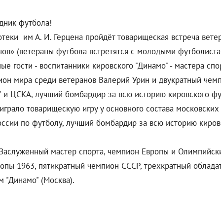
дник футбола!
теки им А. И. Герцена пройдёт товарищеская встреча ветер
ов» (ветераны футбола встретятся с молодыми футболиста
е гости - воспитанники кировского "Динамо" - мастера сп
пион мира среди ветеранов Валерий Урин и двукратный че
" и ЦСКА, лучший бомбардир за всю историю кировского ф
играло товарищескую игру у основного состава московских
оссии по футболу, лучший бомбардир за всю историю киров
. Заслуженный мастер спорта, чемпион Европы и Олимпийск
ропы 1963, пятикратный чемпион СССР, трёхкратный облада
 "Динамо" (Москва).