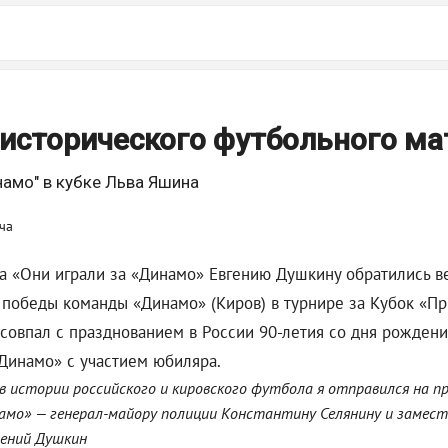
 исторического футбольного ма
амо" в кубке Льва Яшина
та «Они играли за «Динамо» Евгению Душкину обратились в
 победы команды «Динамо» (Киров) в турнире за Кубок «При
совпал с празднованием в России 90-летия со дня рожден
«Динамо» с участием юбиляра.
 в истории российского и кировского футбола я отправился на п
амо» — генерал-майору полиции Константину Селянину и замес
гений Душкин