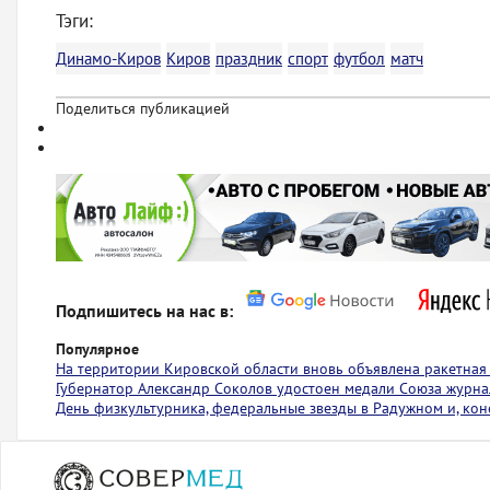
Тэги:
Динамо-Киров
Киров
праздник
спорт
футбол
матч
Поделиться публикацией
Подпишитесь на нас в:
Популярное
На территории Кировской области вновь объявлена ракетная
Губернатор Александр Соколов удостоен медали Союза журна
День физкультурника, федеральные звезды в Радужном и, коне