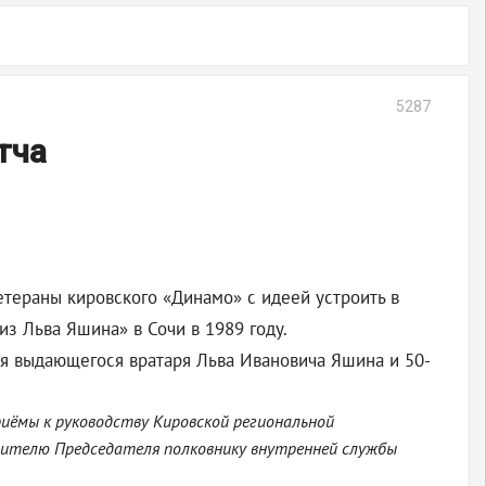
5287
тча
етераны кировского «Динамо» с идеей устроить в
з Льва Яшина» в Сочи в 1989 году.
ия выдающегося вратаря Льва Ивановича Яшина и 50-
риёмы к руководству Кировской региональной
тителю Председателя полковнику внутренней службы