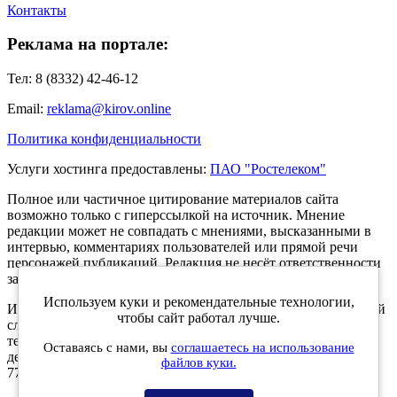
Контакты
Реклама на портале:
Тел: 8 (8332) 42-46-12
Email:
reklama@kirov.online
Политика конфиденциальности
Услуги хостинга предоставлены:
ПАО "Ростелеком"
Полное или частичное цитирование материалов сайта
возможно только с гиперссылкой на источник. Мнение
редакции может не совпадать с мнениями, высказанными в
интервью, комментариях пользователей или прямой речи
персонажей публикаций. Редакция не несёт ответственности
за текст комментариев читателей.
Используем куки и рекомендательные технологии,
Интернет-портал Kirov.online зарегистрирован в Федеральной
чтобы сайт работал лучше.
службе по надзору в сфере связи, информационных
технологий и массовых коммуникаций (Роскомнадзор) 5
Оставаясь с нами, вы
соглашаетесь на использование
декабря 2019 года. Регистрационный номер ЭЛ № ФС 77 -
файлов куки.
77189.