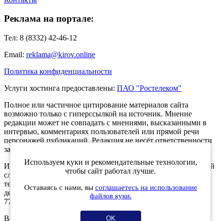
Реклама на портале:
Тел: 8 (8332) 42-46-12
Email:
reklama@kirov.online
Политика конфиденциальности
Услуги хостинга предоставлены:
ПАО "Ростелеком"
Полное или частичное цитирование материалов сайта
возможно только с гиперссылкой на источник. Мнение
редакции может не совпадать с мнениями, высказанными в
интервью, комментариях пользователей или прямой речи
персонажей публикаций. Редакция не несёт ответственности
за текст комментариев читателей.
Используем куки и рекомендательные технологии,
Интернет-портал Kirov.online зарегистрирован в Федеральной
чтобы сайт работал лучше.
службе по надзору в сфере связи, информационных
технологий и массовых коммуникаций (Роскомнадзор) 5
Оставаясь с нами, вы
соглашаетесь на использование
декабря 2019 года. Регистрационный номер ЭЛ № ФС 77 -
файлов куки.
77189.
Возрастное ограничение 12+
OK