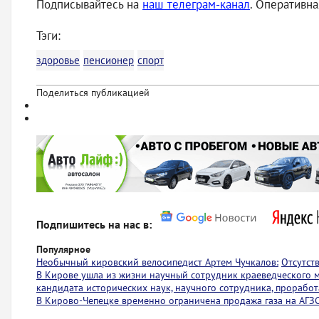
Подписывайтесь на
наш телеграм-кана
л
. Оперативн
Тэги:
здоровье
пенсионер
спорт
Поделиться публикацией
Подпишитесь на нас в:
Популярное
Необычный кировский велосипедист Артем Чучкалов:
Отсутст
В Кирове ушла из жизни научный сотрудник краеведческого 
кандидата исторических наук, научного сотрудника, проработ
В Кирово-Чепецке временно ограничена продажа газа на АГЗ