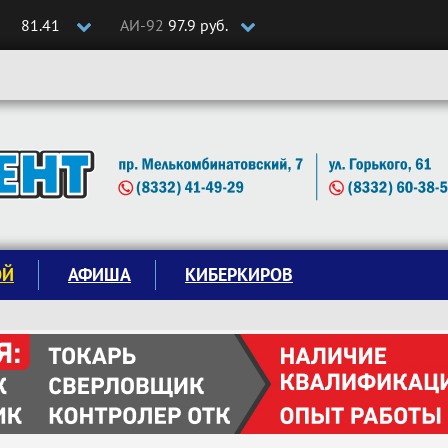
81.41
АИ-92
97.9 руб.
ОЙ
АФИША
КИБЕРКИРОВ