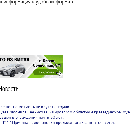
ая информация в удобном формате.
вие ног не мешает мне крутить педали
музея Людмила Сенникова
В Кировском областном краеведческом муз
авшей в учреждении почти 50 лет .
С № 17
Причина приостановки продажи топлива не уточняется.