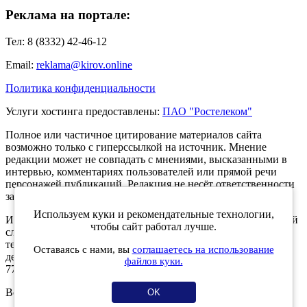
Реклама на портале:
Тел: 8 (8332) 42-46-12
Email:
reklama@kirov.online
Политика конфиденциальности
Услуги хостинга предоставлены:
ПАО "Ростелеком"
Полное или частичное цитирование материалов сайта
возможно только с гиперссылкой на источник. Мнение
редакции может не совпадать с мнениями, высказанными в
интервью, комментариях пользователей или прямой речи
персонажей публикаций. Редакция не несёт ответственности
за текст комментариев читателей.
Используем куки и рекомендательные технологии,
Интернет-портал Kirov.online зарегистрирован в Федеральной
чтобы сайт работал лучше.
службе по надзору в сфере связи, информационных
технологий и массовых коммуникаций (Роскомнадзор) 5
Оставаясь с нами, вы
соглашаетесь на использование
декабря 2019 года. Регистрационный номер ЭЛ № ФС 77 -
файлов куки.
77189.
Возрастное ограничение 12+
OK