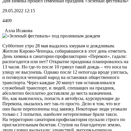
Дня химика прошел семейный праздник «Зеленый фестиваль»
29.05.2022 12:15
4409
Алла Исакова
Субботнее утро 28 мая выдалось хмурым и дождливым.
Жители Кирово-Чепецка, собиравшиеся в этот день отметить
День химика в санатории-профилактории «Перекоп», гадали:
распогодится или нет? Открытие праздника планировалось на
13 часов. Но где-то после 10 грянул такой дождь – что носа на
улицу не высунешь. Однако после 12 непогода вроде улеглась,
и потянулся чепецкий народ на остановки общественного
транспорта. Через каждые 20 минут там останавливался
служебный транспорт, и людей, спешащих на праздник,
абсолютно бесплатно доставляли до места назначения.
Но, как выяснилось, попасть в автобусы, курсирующие до
Перекопа, оказалось нет так-то просто. Дело в том, что все
они были переполнены под завязку. Некоторые люди уезжали
только с 3 попытки, наиболее нетерпеливые брали такси.
На территорию санатория-профилактория пускали строго по
пригласительным билетам. Ступив на благодатную землю,
люди словно выдыхали: здравствуй, матушка-природа,