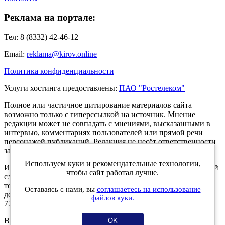
Реклама на портале:
Тел: 8 (8332) 42-46-12
Email:
reklama@kirov.online
Политика конфиденциальности
Услуги хостинга предоставлены:
ПАО "Ростелеком"
Полное или частичное цитирование материалов сайта
возможно только с гиперссылкой на источник. Мнение
редакции может не совпадать с мнениями, высказанными в
интервью, комментариях пользователей или прямой речи
персонажей публикаций. Редакция не несёт ответственности
за текст комментариев читателей.
Используем куки и рекомендательные технологии,
Интернет-портал Kirov.online зарегистрирован в Федеральной
чтобы сайт работал лучше.
службе по надзору в сфере связи, информационных
технологий и массовых коммуникаций (Роскомнадзор) 5
Оставаясь с нами, вы
соглашаетесь на использование
декабря 2019 года. Регистрационный номер ЭЛ № ФС 77 -
файлов куки.
77189.
Возрастное ограничение 12+
OK