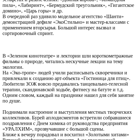
пила», «Лабиринт», «Бермудский треугольник», «Гигантское
домино», «Царь горы» и др.
В очередной раз удивило модельное агентство «Шанти»
демонстрацией дефиле «ЭкоСтильно» и мастер-классами с
применением вторсырья. Большой интерес вызвал и
сортировочный спринт.
В «Зеленом кинотеатре» и лектории шли короткометражные
фильмы о природе, читались нескучные лекции на тему
экологии.
На «Эко-тропе» людей учили расписывать скворечники и
привлекали к созданию арт-объекта «Гостиница для птиц».
Любители ЗОЖ вовсю предавались танцевально-телесной
терапии, скандинавской ходьбе, фитнесу на батуте и т.д.
Одним словом, каждый на празднике нашел для себя занятие
по душе.
Поднимали настроение и выступления местных творческих
коллективов. Бурей аплодисментов встретили собравшиеся
поздравления с Днем химика от руководства предприятия
«УРАЛХИМ», прозвучавшие с большой сцены.
Ближе к вечеру порадовал и восхитил «Золотыми хитами»