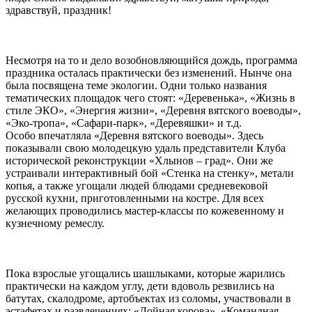
здравствуй, праздник!
Несмотря на то и дело возобновляющийся дождь, программа
праздника осталась практически без изменений. Нынче она
была посвящена теме экологии. Одни только названия
тематических площадок чего стоят: «Деревенька», «Жизнь в
стиле ЭКО», «Энергия жизни», «Деревня вятского воеводы»,
«Эко-тропа», «Сафари-парк», «Деревяшки» и т.д.
Особо впечатляла «Деревня вятского воеводы». Здесь
показывали свою молодецкую удаль представители Клуба
исторической реконструкции «Хлынов – град». Они же
устраивали интерактивный бой «Стенка на стенку», метали
копья, а также угощали людей блюдами средневековой
русской кухни, приготовленными на костре. Для всех
желающих проводились мастер-классы по кожевенному и
кузнечному ремеслу.
Пока взрослые угощались шашлыками, которые жарились
практически на каждом углу, дети вдоволь резвились на
батутах, скалодроме, артобъектах из соломы, участвовали в
эстафетах и развлечениях: «Дойная корова», «Командная